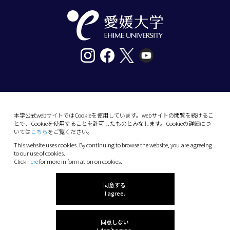
〒790-8577愛媛県松山市道後樋又10番13号
tel. 089-927-9000
本学公式webサイトではCookieを使用しています。webサイトの閲覧を続けるこ
とで、Cookieを使用することを許可したものとみなします。Cookieの詳細につ
10-13 Dogo-Himata, Matsuyama, Ehime 790-
いては
こちら
をご覧ください。
8577 Japan
This website uses cookies. By continuing to browse the website, you are agreeing
Phone: +81 89-927-9000
to our use of cookies.
Click
here
for more in formation on cookies.
(C) 2026 Ehime University.
同意する
I agree.
同意しない