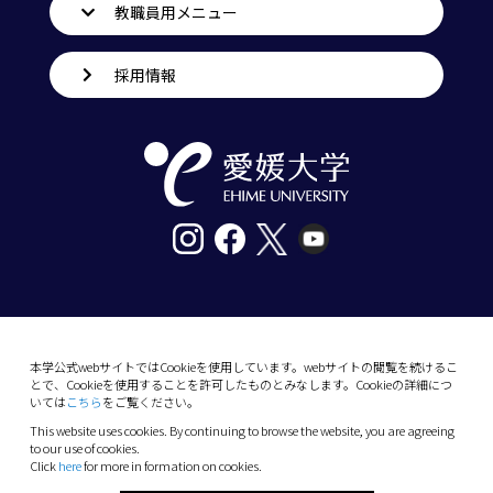
教職員用メニュー
採用情報
〒790-8577愛媛県松山市道後樋又10番13号
tel. 089-927-9000
本学公式webサイトではCookieを使用しています。webサイトの閲覧を続けるこ
とで、Cookieを使用することを許可したものとみなします。Cookieの詳細につ
10-13 Dogo-Himata, Matsuyama, Ehime 790-
いては
こちら
をご覧ください。
8577 Japan
This website uses cookies. By continuing to browse the website, you are agreeing
Phone: +81 89-927-9000
to our use of cookies.
Click
here
for more in formation on cookies.