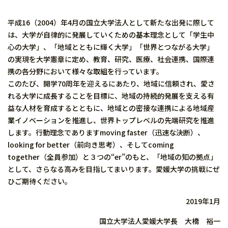
平成16（2004）年4月の国立大学法人として新たな出発に際して
は、大学が自律的に発展していくための基本理念として「学生中
心の大学」、「地域とともに輝く大学」「世界とつながる大学」
の実現を大学憲章に定め、教育、研究、医療、社会連携、国際連
携の各分野において様々な取組を行っています。
このたび、開学70周年を迎えるにあたり、地域に信頼され、愛さ
れる大学に成長することを目標に、地域の持続的発展を支える有
益な人材を育成するとともに、地域との密接な連携による地域産
業イノベーションを推進し、世界トップレベルの先端研究を推進
します。行動理念でありますmoving faster（迅速な決断）、
looking for better（前向き思考）、そしてcoming
together（全員参加）と３つの“er”のもと、「地域の知の拠点」
として、さらなる高みを目指してまいります。愛媛大学の挑戦にぜ
ひご期待ください。
2019年1月
国立大学法人愛媛大学長 大橋 裕一