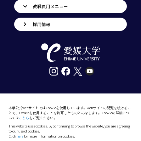
教職員用メニュー
採用情報
〒790-8577愛媛県松山市道後樋又10番13号
tel. 089-927-9000
本学公式webサイトではCookieを使用しています。webサイトの閲覧を続けるこ
とで、Cookieを使用することを許可したものとみなします。Cookieの詳細につ
10-13 Dogo-Himata, Matsuyama, Ehime 790-
いては
こちら
をご覧ください。
8577 Japan
This website uses cookies. By continuing to browse the website, you are agreeing
Phone: +81 89-927-9000
to our use of cookies.
Click
here
for more in formation on cookies.