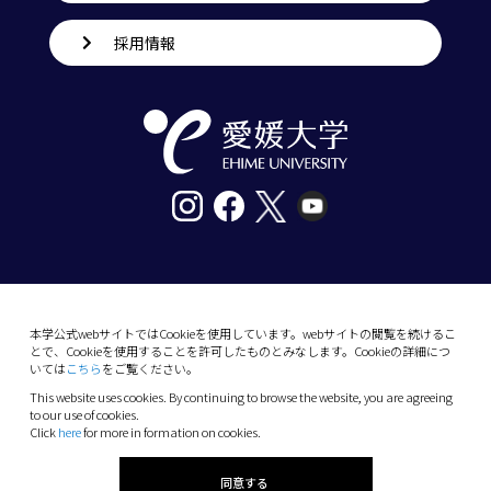
採用情報
〒790-8577愛媛県松山市道後樋又10番13号
tel. 089-927-9000
本学公式webサイトではCookieを使用しています。webサイトの閲覧を続けるこ
とで、Cookieを使用することを許可したものとみなします。Cookieの詳細につ
10-13 Dogo-Himata, Matsuyama, Ehime 790-
いては
こちら
をご覧ください。
8577 Japan
This website uses cookies. By continuing to browse the website, you are agreeing
Phone: +81 89-927-9000
to our use of cookies.
Click
here
for more in formation on cookies.
(C) 2026 Ehime University.
同意する