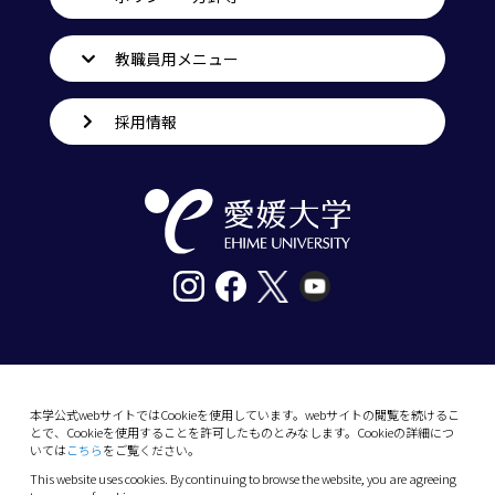
教職員用メニュー
採用情報
〒790-8577愛媛県松山市道後樋又10番13号
tel. 089-927-9000
本学公式webサイトではCookieを使用しています。webサイトの閲覧を続けるこ
とで、Cookieを使用することを許可したものとみなします。Cookieの詳細につ
10-13 Dogo-Himata, Matsuyama, Ehime 790-
いては
こちら
をご覧ください。
8577 Japan
This website uses cookies. By continuing to browse the website, you are agreeing
Phone: +81 89-927-9000