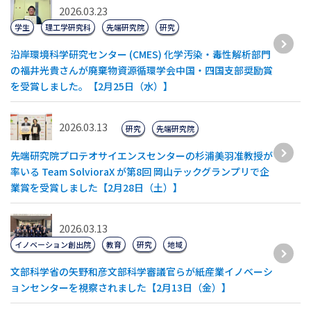
2026.03.23
学生
理工学研究科
先端研究院
研究
沿岸環境科学研究センター (CMES) 化学汚染・毒性解析部門
の福井光貴さんが廃棄物資源循環学会中国・四国支部奨励賞
を受賞しました。【2月25日（水）】
2026.03.13
研究
先端研究院
先端研究院プロテオサイエンスセンターの杉浦美羽准教授が
率いる Team SolvioraX が第8回 岡山テックグランプリで企
業賞を受賞しました【2月28日（土）】
2026.03.13
イノベーション創出院
教育
研究
地域
文部科学省の矢野和彦文部科学審議官らが紙産業イノベーシ
ョンセンターを視察されました【2月13日（金）】