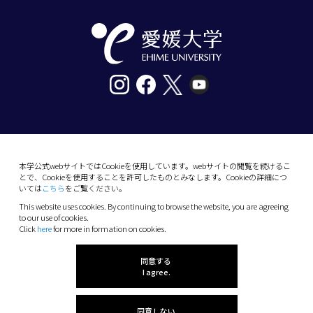
〒790-8577愛媛県松山市道後樋又10番13号
tel. 089-927-9000
本学公式webサイトではCookieを使用しています。webサイトの閲覧を続けるこ
とで、Cookieを使用することを許可したものとみなします。Cookieの詳細につ
10-13 Dogo-Himata, Matsuyama, Ehime 790-
いては
こちら
をご覧ください。
8577 Japan
This website uses cookies. By continuing to browse the website, you are agreeing
Phone: +81 89-927-9000
to our use of cookies.
Click
here
for more in formation on cookies.
(C) 2026 Ehime University.
同意する
I agree.
同意しない