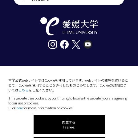
〒790-8577愛媛県松山市道後樋又10番13号
tel. 089-927-9000
本学公式webサイトではCookieを使用しています。webサイトの閲覧を続けるこ
とで、Cookieを使用することを許可したものとみなします。Cookieの詳細につ
10-13 Dogo-Himata, Matsuyama, Ehime 790-
いては
こちら
をご覧ください。
8577 Japan
This website uses cookies. By continuing to browse the website, you are agreeing
Phone: +81 89-927-9000
to our use of cookies.
Click
here
for more in formation on cookies.
(C) 2026 Ehime University.
同意する
I agree.