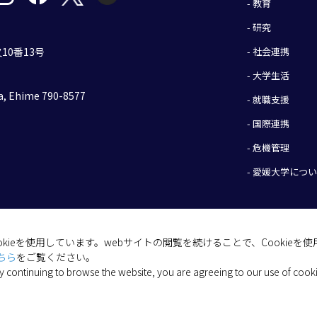
- 教育
- 研究
- 社会連携
10番13号
- 大学生活
, Ehime 790-8577
- 就職支援
- 国際連携
- 危機管理
- 愛媛大学につ
okieを使用しています。webサイトの閲覧を続けることで、Cookie
(C) 2026 Ehime University.
ちら
をご覧ください。
y continuing to browse the website, you are agreeing to our use of cook