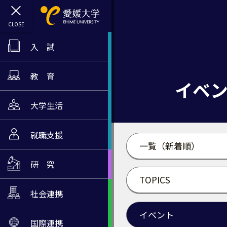
入 試
教 育
イベ
大学生活
就職支援
一覧（新着順）
研 究
TOPICS
社会連携
イベント
国際連携