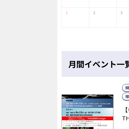
1
2
3
月間イベント一
開
理
【
T