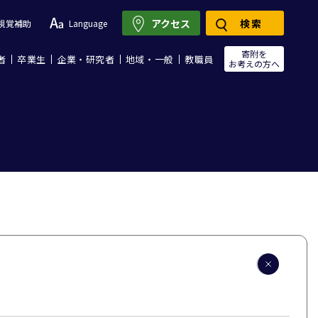
アクセス
検索
視覚補助
Language
寄附を
者
卒業生
企業・研究者
地域・一般
教職員
お考えの方へ