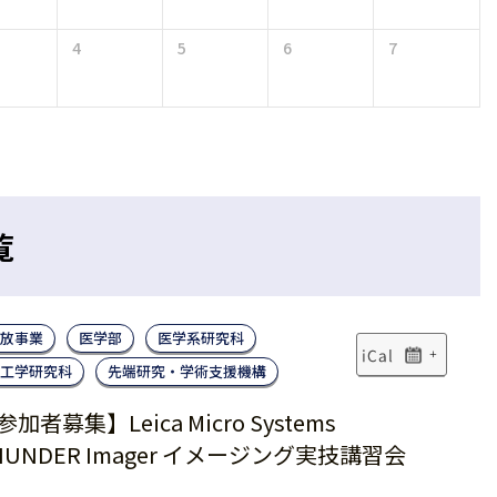
4
5
6
7
覧
放事業
医学部
医学系研究科
+
工学研究科
先端研究・学術支援機構
参加者募集】Leica Micro Systems
HUNDER Imager イメージング実技講習会