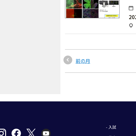
20
前の月
- 入試