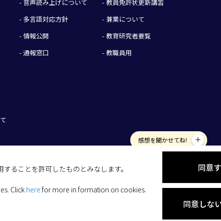
- 音声読み上げについて
- 教員免許状更新講習
- 多言語対応方針
- 兼業について
- 情報公開
- 教育研究者要覧
- 通報窓口
- 教職員用
いて
感想を聞かせてね!
同意
を使用することを許可したものとみなします。
ies.
Click
here
for more in formation on cookies.
同意しな