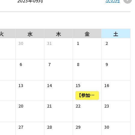
2023年09月
火
水
木
金
土
30
31
1
2
6
7
8
9
13
14
15
16
【参加者募集】Leica Micro Systems THUNDER Imager イメージング実技講習会
20
21
22
23
27
28
29
30