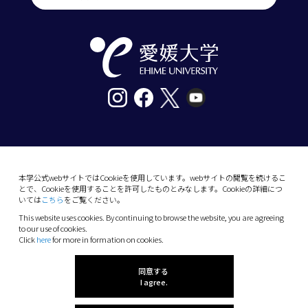
〒790-8577愛媛県松山市道後樋又10番13号
tel. 089-927-9000
本学公式webサイトではCookieを使用しています。webサイトの閲覧を続けるこ
とで、Cookieを使用することを許可したものとみなします。Cookieの詳細につ
10-13 Dogo-Himata, Matsuyama, Ehime 790-
いては
こちら
をご覧ください。
8577 Japan
This website uses cookies. By continuing to browse the website, you are agreeing
Phone: +81 89-927-9000
to our use of cookies.
Click
here
for more in formation on cookies.
(C) 2026 Ehime University.
同意する
I agree.