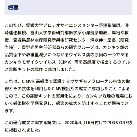
概要
このたび、愛媛大学プロテオサイエンスセンター野澤彰講師、澤
崎達也教授、富山大学学術研究部医学系小澤龍彦助教、岸裕幸教
授、愛媛県農林水産研究所果樹研究センター清水伸一室長（研究
当時）、青野光男主任研究員らの研究グループは、カンキツ類の
品質低下や収穫量減少につながるウイルス病の原因の一つである
カンキツモザイクウイルス（CiMV）等を高感度で検出するウイル
ス診断キットの試作に成功しました。
これは、CiMVを高感度で認識するウサギモノクローナル抗体の取
得とその抗体を利用したCiMV検出系の確立に成功したことによる
もので、この診断キットの実用化により、カンキツ栽培の現場にお
いて感染樹を早期発見し、感染の拡大を防止することが期待でき
ます。
この研究成果に関する論文は、2020年4月16日付けでPLOS ONE誌
に掲載されました。