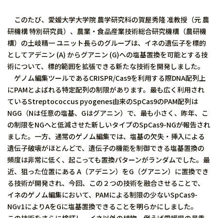
このたび、愛媛大学大学院 農学研究科の賀屋秀隆 准教授（元 農
研機構 特別研究員）、農業・食品産業技術総合研究機構（農研機
構）の土岐精一 ユニット長らのグループは、イネの遺伝子を標的
としてアデニン (A) からグアニン (G)への塩基置換を可能とする技
術について、標的範囲を拡張できる新たな技術を開発しました。
ゲノム編集ツールであるCRISPR/Cas9を利用する際DNA配列上
にPAMとよばれる特定配列の制限があります。最も広く利用され
ているStreptococcus pyogenes由来のSpCas9のPAM配列は
NGG（Nは任意の塩基、Gはグアニン）で、最も小さく、昨年、こ
の制限をNGへと低減させた新しいタイプのSpCas9-NGが報告され
ました。一方、通常のゲノム編集では、塩基の欠失・挿入による
遺伝子破壊がほとんどで、遺伝子の機能を制御できる塩基置換の
頻度は非常に低く、起こっても置換パターンがランダムでした。最
近、狙った位置にある A（アデニン）をG（グアニン）に置換でき
る技術が開発され、今回、この２つの技術を融合させることで、
イネのゲノム編集において、PAMによる制限の少ないSpCas9-
NGv1によりAをGに塩基置換できることを明らかにしました。