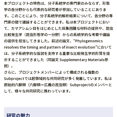
本プロジェクトの特色は、分子系統学の専門家のみならず、形態
学の各分野からも代表的な研究者が参加していることにありま
す。このことにより、分子系統学的解析結果について、各分野の専
門家の間で議論することができます。私は本プロジェクトにおい
て、カマアシムシ目をはじめとした採集困難な材料の提供や、昆虫
比較発生学（昆虫形態学の一分野）からの系統学的な考察や議論
の提供を担当してきました。前述の論文、“Phylogenomics
resolves the timing and pattern of insect evolution”において
は、分子系統学的な仮説を支持する重要な比較発生学的形質を提
示することができました（同論文 Supplementary Materials参
照）。
さらに、プロジェクトメンバーによって構成される複数の
Subprojectでは超領域的な共同研究が多く発展しています。私は
原始的六脚類（六脚類＝広義の昆虫類）Subprojectのメンバーと
して、様々な共同研究に携わっています。
研究の魅力