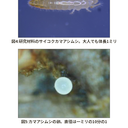
図4:研究材料のサイコクカマアシムシ。大人でも体長1ミリ
図5:カマアシムシの卵。直径は一ミリの10分の1