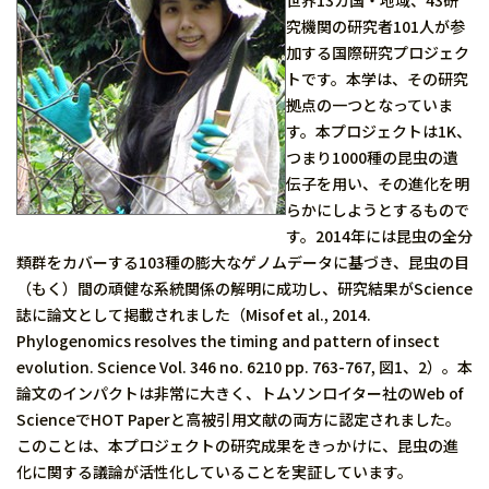
世界13カ国・地域、43研
究機関の研究者101人が参
加する国際研究プロジェク
トです。本学は、その研究
拠点の一つとなっていま
す。本プロジェクトは1K、
つまり1000種の昆虫の遺
伝子を用い、その進化を明
らかにしようとするもので
す。2014年には昆虫の全分
類群をカバーする103種の膨大なゲノムデータに基づき、昆虫の目
（もく）間の頑健な系統関係の解明に成功し、研究結果がScience
誌に論文として掲載されました（Misof et al., 2014.
Phylogenomics resolves the timing and pattern of insect
evolution. Science Vol. 346 no. 6210 pp. 763-767, 図1、2）。本
論文のインパクトは非常に大きく、トムソンロイター社のWeb of
ScienceでHOT Paperと高被引用文献の両方に認定されました。
このことは、本プロジェクトの研究成果をきっかけに、昆虫の進
化に関する議論が活性化していることを実証しています。