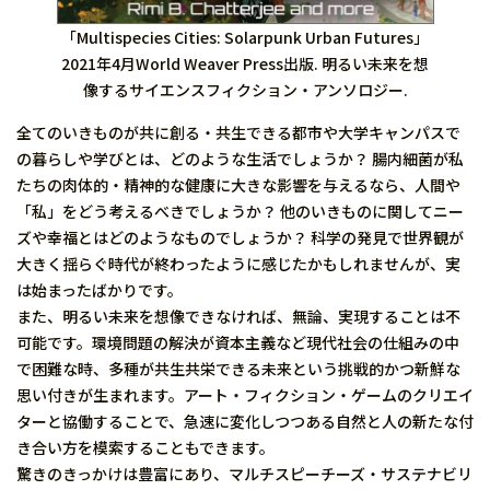
「Multispecies Cities: Solarpunk Urban Futures」
2021年4月World Weaver Press出版. 明るい未来を想
像するサイエンスフィクション・アンソロジー.
全てのいきものが共に創る・共生できる都市や大学キャンパスで
の暮らしや学びとは、どのような生活でしょうか？ 腸内細菌が私
たちの肉体的・精神的な健康に大きな影響を与えるなら、人間や
「私」をどう考えるべきでしょうか？ 他のいきものに関してニー
ズや幸福とはどのようなものでしょうか？ 科学の発見で世界観が
大きく揺らぐ時代が終わったように感じたかもしれませんが、実
は始まったばかりです。
また、明るい未来を想像できなければ、無論、実現することは不
可能です。環境問題の解決が資本主義など現代社会の仕組みの中
で困難な時、多種が共生共栄できる未来という挑戦的かつ新鮮な
思い付きが生まれます。アート・フィクション・ゲームのクリエイ
ターと協働することで、急速に変化しつつある自然と人の新たな付
き合い方を模索することもできます。
驚きのきっかけは豊富にあり、マルチスピーチーズ・サステナビリ