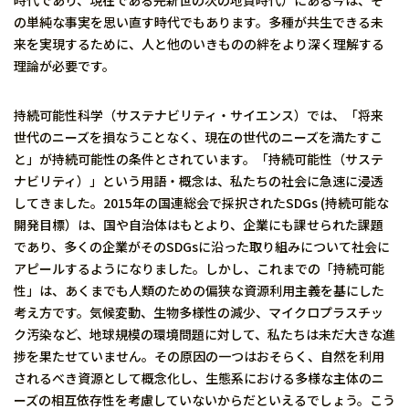
の単純な事実を思い直す時代でもあります。多種が共生できる未
来を実現するために、人と他のいきものの絆をより深く理解する
理論が必要です。
持続可能性科学（サステナビリティ・サイエンス）では、「将来
世代のニーズを損なうことなく、現在の世代のニーズを満たすこ
と」が持続可能性の条件とされています。「持続可能性（サステ
ナビリティ）」という用語・概念は、私たちの社会に急速に浸透
してきました。2015年の国連総会で採択されたSDGs (持続可能な
開発目標）は、国や自治体はもとより、企業にも課せられた課題
であり、多くの企業がそのSDGsに沿った取り組みについて社会に
アピールするようになりました。しかし、これまでの「持続可能
性」は、あくまでも人類のための偏狭な資源利用主義を基にした
考え方です。気候変動、生物多様性の減少、マイクロプラスチッ
ク汚染など、地球規模の環境問題に対して、私たちは未だ大きな進
捗を果たせていません。その原因の一つはおそらく、自然を利用
されるべき資源として概念化し、生態系における多様な主体のニ
ーズの相互依存性を考慮していないからだといえるでしょう。こう