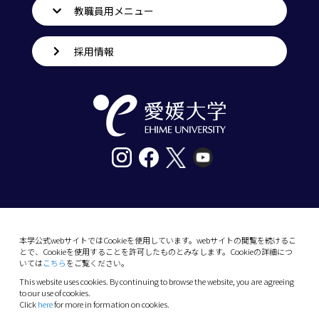
教職員用メニュー
採用情報
〒790-8577愛媛県松山市道後樋又10番13号
tel. 089-927-9000
本学公式webサイトではCookieを使用しています。webサイトの閲覧を続けるこ
とで、Cookieを使用することを許可したものとみなします。Cookieの詳細につ
10-13 Dogo-Himata, Matsuyama, Ehime 790-
いては
こちら
をご覧ください。
8577 Japan
This website uses cookies. By continuing to browse the website, you are agreeing
Phone: +81 89-927-9000
to our use of cookies.
Click
here
for more in formation on cookies.