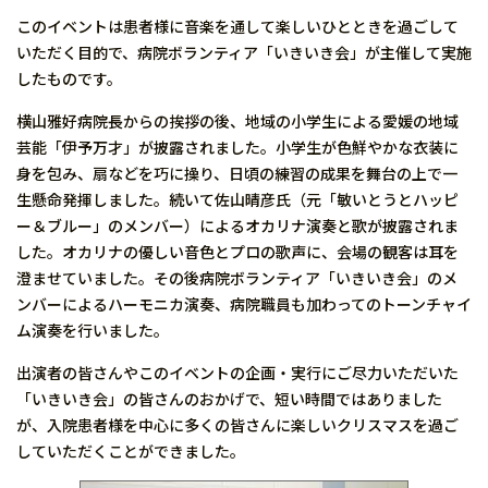
このイベントは患者様に音楽を通して楽しいひとときを過ごして
いただく目的で、病院ボランティア「いきいき会」が主催して実施
したものです。
横山雅好病院長からの挨拶の後、地域の小学生による愛媛の地域
芸能「伊予万才」が披露されました。小学生が色鮮やかな衣装に
身を包み、扇などを巧に操り、日頃の練習の成果を舞台の上で一
生懸命発揮しました。続いて佐山晴彦氏（元「敏いとうとハッピ
ー＆ブルー」のメンバー）によるオカリナ演奏と歌が披露されま
した。オカリナの優しい音色とプロの歌声に、会場の観客は耳を
澄ませていました。その後病院ボランティア「いきいき会」のメ
ンバーによるハーモニカ演奏、病院職員も加わってのトーンチャイ
ム演奏を行いました。
出演者の皆さんやこのイベントの企画・実行にご尽力いただいた
「いきいき会」の皆さんのおかげで、短い時間ではありました
が、入院患者様を中心に多くの皆さんに楽しいクリスマスを過ご
していただくことができました。