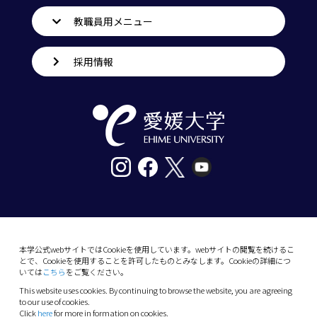
教職員用メニュー
採用情報
〒790-8577愛媛県松山市道後樋又10番13号
tel. 089-927-9000
本学公式webサイトではCookieを使用しています。webサイトの閲覧を続けるこ
とで、Cookieを使用することを許可したものとみなします。Cookieの詳細につ
10-13 Dogo-Himata, Matsuyama, Ehime 790-
いては
こちら
をご覧ください。
8577 Japan
This website uses cookies. By continuing to browse the website, you are agreeing
Phone: +81 89-927-9000
to our use of cookies.
Click
here
for more in formation on cookies.