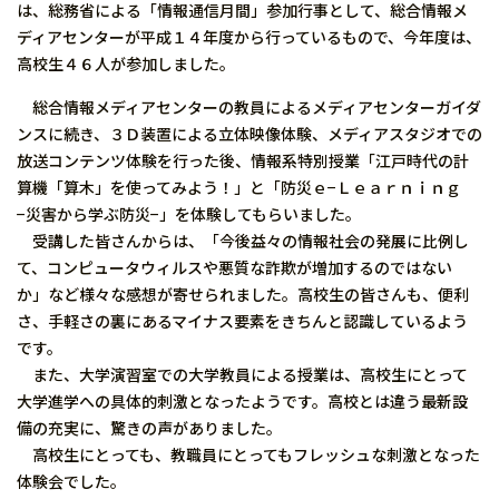
は、総務省による「情報通信月間」参加行事として、総合情報メ
ディアセンターが平成１４年度から行っているもので、今年度は、
高校生４６人が参加しました。
総合情報メディアセンターの教員によるメディアセンターガイダ
ンスに続き、３Ｄ装置による立体映像体験、メディアスタジオでの
放送コンテンツ体験を行った後、情報系特別授業「江戸時代の計
算機「算木」を使ってみよう！」と「防災ｅ−Ｌｅａｒｎｉｎｇ
−災害から学ぶ防災−」を体験してもらいました。
受講した皆さんからは、「今後益々の情報社会の発展に比例し
て、コンピュータウィルスや悪質な詐欺が増加するのではない
か」など様々な感想が寄せられました。高校生の皆さんも、便利
さ、手軽さの裏にあるマイナス要素をきちんと認識しているよう
です。
また、大学演習室での大学教員による授業は、高校生にとって
大学進学への具体的刺激となったようです。高校とは違う最新設
備の充実に、驚きの声がありました。
高校生にとっても、教職員にとってもフレッシュな刺激となった
体験会でした。