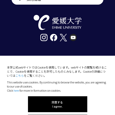
〒790-8577愛媛県松山市道後樋又10番13号
tel. 089-927-9000
本学公式webサイトではCookieを使用しています。webサイトの閲覧を続けるこ
とで、Cookieを使用することを許可したものとみなします。Cookieの詳細につ
10-13 Dogo-Himata, Matsuyama, Ehime 790-
いては
こちら
をご覧ください。
8577 Japan
This website uses cookies. By continuing to browse the website, you are agreeing
Phone: +81 89-927-9000
to our use of cookies.
Click
here
for more in formation on cookies.
(C) 2026 Ehime University.
同意する
I agree.