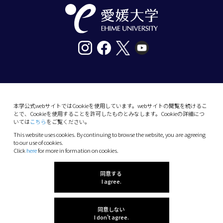
〒790-8577愛媛県松山市道後樋又10番13号
tel. 089-927-9000
本学公式webサイトではCookieを使用しています。webサイトの閲覧を続けるこ
とで、Cookieを使用することを許可したものとみなします。Cookieの詳細につ
10-13 Dogo-Himata, Matsuyama, Ehime 790-
いては
こちら
をご覧ください。
8577 Japan
This website uses cookies. By continuing to browse the website, you are agreeing
Phone: +81 89-927-9000
to our use of cookies.
Click
here
for more in formation on cookies.
(C) 2026 Ehime University.
同意する
I agree.
同意しない
I don't agree.
感想を聞かせてね!