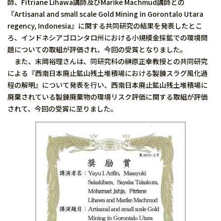
師、Fitriane Lihawa講師及びMarike Machmud講師との
『Artisanal and small scale Gold Mining in Gorontalo Utara
regency, Indonesia』に関する共同研究の結果を発表したとこ
ろ、インドネシアゴロンタロ州における小規模金採鉱での環境問
題についての取組が評価され、今回の受賞となりました。
また、末岡裕理さんは、同研究科の榊原正幸教授との共同研究
による『西南日本廃止鉱山残土堆積場における製錬スラグ風化過
程の解明』について発表を行い、西南日本廃止鉱山残土堆積場に
廃棄されている製錬廃棄物の環境リスク評価に関する取組が評価
されて、今回の受賞に至りました。