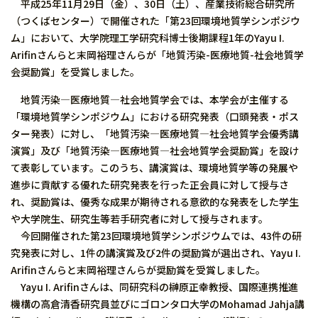
平成25年11月29日（金）、30日（土）、産業技術総合研究所
（つくばセンター）で開催された「第23回環境地質学シンポジウ
ム」において、大学院理工学研究科博士後期課程1年のYayu I.
Arifinさんらと末岡裕理さんらが「地質汚染-医療地質-社会地質学
会奨励賞」を受賞しました。
地質汚染―医療地質―社会地質学会では、本学会が主催する
「環境地質学シンポジウム」における研究発表（口頭発表・ポス
ター発表）に対し、「地質汚染―医療地質―社会地質学会優秀講
演賞」及び「地質汚染―医療地質―社会地質学会奨励賞」を設け
て表彰しています。このうち、講演賞は、環境地質学等の発展や
進歩に貢献する優れた研究発表を行った正会員に対して授与さ
れ、奨励賞は、優秀な成果が期待される意欲的な発表をした学生
や大学院生、研究生等若手研究者に対して授与されます。
今回開催された第23回環境地質学シンポジウムでは、43件の研
究発表に対し、1件の講演賞及び2件の奨励賞が選出され、Yayu I.
Arifinさんらと末岡裕理さんらが奨励賞を受賞しました。
Yayu I. Arifinさんは、同研究科の榊原正幸教授、国際連携推進
機構の高倉清香研究員並びにゴロンタロ大学のMohamad Jahja講