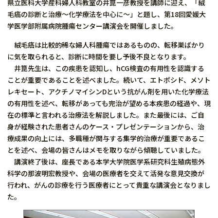
県立医科大学産科婦人科教室の井箟一彦教授を講師に迎え、「絨
毛癌の診断と治療〜化学療法を中心に〜」と題し、第18回愛媛大
学医学部附属病院腫瘍センター講演会を開催しました。
絨毛癌は比較的稀な婦人科腫瘍ではあるものの、転移巣ばかり
に気を取られると、診断に時間を要し予後不良となります。
井箟先生は、この疾患を認知し、hCG検査の有用性を認識する
ことが重要であることを述べました。続いて、エトポシド、メソト
レキセート、アクチノマイシンDという抗がん剤を用いた化学療法
の有用性を述べ、転移があっても完治が望める本疾患の経過や、現
在の標準と言われる治療法を解説しました。また最後には、ご自
身が経験された患者さんのケース・プレゼンテーションから、治
療成果の向上には、多職種が関与する集学的治療が重要であるこ
とを述べ、会場の皆さんはメモを取りながら傾聴していました。
講演終了後は、座長である本学大学院医学系研究科生殖病態外
科学の那波明宏教授や、会場の医療者を交えて活発な意見交換が
行われ、がんの診療を行う医療者にとって貴重な講演会となりまし
た。