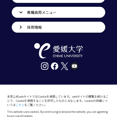
教職員用メニュー
採用情報
〒790-8577愛媛県松山市道後樋又10番13号
tel. 089-927-9000
本学公式webサイトではCookieを使用しています。webサイトの閲覧を続けるこ
とで、Cookieを使用することを許可したものとみなします。Cookieの詳細につ
10-13 Dogo-Himata, Matsuyama, Ehime 790-
いては
こちら
をご覧ください。
8577 Japan
This website uses cookies. By continuing to browse the website, you are agreeing
Phone: +81 89-927-9000
to our use of cookies.