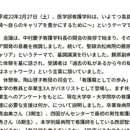
平成22年2月27日（土）、医学部看護学科は、いよてつ高
発〜自らのキャリアを豊かにするために〜」というテーマで
会議は、中村慶子看護学科長の開会の挨拶で始まり、その
ア開発の意義を強調しました。続いて、聖隷浜松病院の勝
ャリア」というテーマで、基調講演を行いました。勝原副
た体験を基に話され、受講者は「過去の私があるから今の
はネットワーク」という言葉に頷いていました。
休憩後、陶山啓子教授の司会で、「看護職としての歩み」
本学の教員と卒業生3人がパネリストとして登場し、まず井
業生へのアンケートをもとに、現在大学卒・大学院卒の看
達に必要な支援は何か、について説明しました。卒業後病
真由美さん（3期生）、四国がんセンターで最初の男性看護
秀さん（6期生）、本学附属病院で看護師をしている西部智