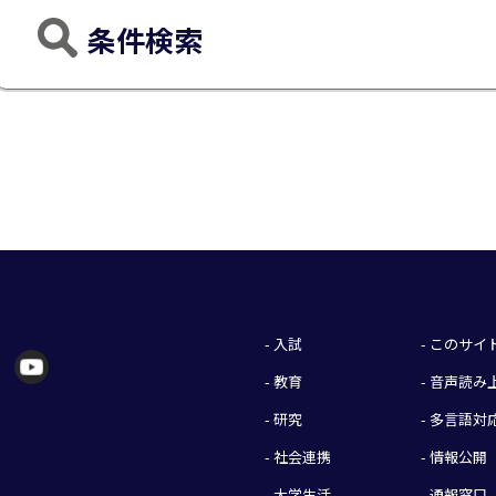
条件検索
- 入試
- このサ
- 教育
- 音声読
- 研究
- 多言語対
- 社会連携
- 情報公開
- 大学生活
- 通報窓口