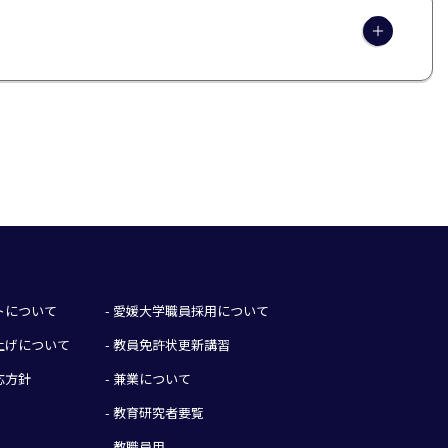
イトについて
- 愛媛大学職員採用について
み上げについて
- 教員免許状更新講習
応方針
- 兼業について
- 教育研究者要覧
- 教職員用