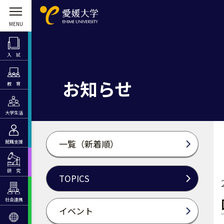
入 試
お知らせ
教 育
大学生活
一覧（新着順）
就職支援
研 究
TOPICS
社会連携
イベント