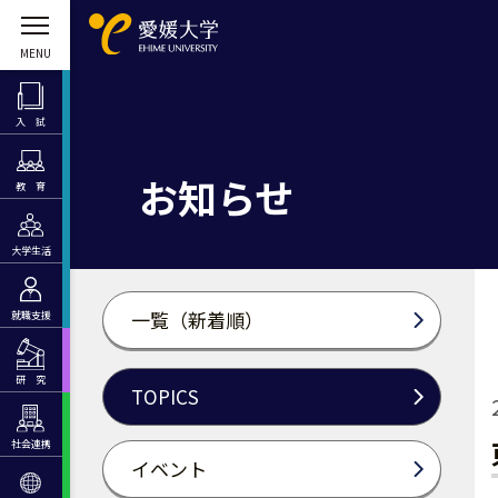
入 試
お知らせ
教 育
大学生活
一覧（新着順）
就職支援
研 究
TOPICS
社会連携
イベント