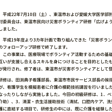
平成22年7月10日（土）、東温市および愛媛大学医学部
討委員会は、東温市民向け災害ボランティア研修「広げよう
しました。
平成19年度より3カ年計画で取り組んできた「災害ボラ
のフォローアップ研修で終了します。
この事業は、医療現場でボランティア活動するための基礎
互いが支援し合えるスキルを身につけることを目的とした
が発行され、修了者は、東温市が災害ボランティアとして
研修は、田渕典子看護部長、東温市市民サービス部長の挨
が、看護学生を模擬患者に介護の模範技術講習を行いまし
なったりしながら実施しました。今回の初級研修は、1．ベ
介助）、3．清潔・衣生活援助技術（清拭、口腔内ケア、洗
護に直結する項目で、研修生の中には、既に介護を経験し