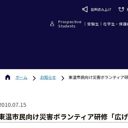
音声読み上げ
Prospective
受験生
在学生・保護
Students
ホーム
お知らせ
東温市民向け災害ボランティア
2010.07.15
東温市民向け災害ボランティア研修「広