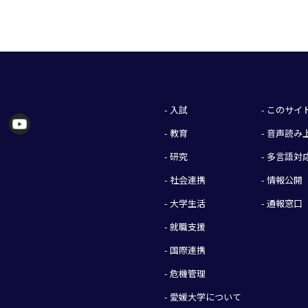
- 入試
- このサ
- 教育
- 音声読
- 研究
- 多言語対
- 社会連携
- 情報公開
- 大学生活
- 通報窓口
- 就職支援
- 国際連携
- 危機管理
- 愛媛大学について