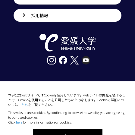
採用情報
〒790-8577愛媛県松山市道後樋又10番13号
tel. 089-927-9000
本学公式webサイトではCookieを使用しています。webサイトの閲覧を続けるこ
とで、Cookieを使用することを許可したものとみなします。Cookieの詳細につ
10-13 Dogo-Himata, Matsuyama, Ehime 790-
いては
こちら
をご覧ください。
8577 Japan
This website uses cookies. By continuing to browse the website, you are agreeing
Phone: +81 89-927-9000
to our use of cookies.
Click
here
for more in formation on cookies.
(C) 2026 Ehime University.