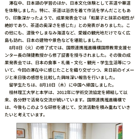
滞在中、日本語の学習のほか、日本文化体験として茶道や華道
を体験しました。特に、茶道は浴衣を着て作法を学んだこともあ
り、印象深かったようで、成果発表会では「和菓子と抹茶の相性が
絶妙であり、茶道の奥深さを感じた」との発表がありました。こ
の他にも、道後やしまなみ海道など、愛媛の観光地だけでなく広
島も訪れ、日本の建物や景色などを堪能しました。
8月8日（火）の修了式では、国際連携推進機構国際教育支援セ
ンター長の陳捷教授から修了証書を授与されました。その後の成
果発表会では、日本の食事・礼儀・文化・観光・学生生活等につ
いて、今回の滞在中に感じたことを織り交ぜつつ、来日前のイメー
ジと来日後の感想を比較した興味深い報告を行いました。
留学生たちは、8月10日（木）に中国へ帰国しました。
桂林理工大学と本学は、2012年に学術交流協定を締結して以
来、各分野で活発な交流が続いています。国際連携推進機構で
は、今後もこのような研修を通じて、交流活動を積み重ねていき
たいと考えています。