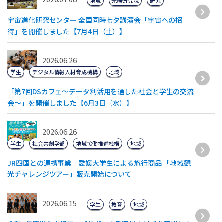
地域
先端研究院
研究
宇宙進化研究センター 全国同時七夕講演会「宇宙への招
待」を開催しました【7月4日（土）】
2026.06.26
学生
デジタル情報人材育成機構
地域
「第7回DSカフェ〜データ利活用を通した社会と学生の交流
会〜」を開催しました【6月3日（水）】
2026.06.26
学生
社会共創学部
地域協働推進機構
地域
JR四国との連携事業 愛媛大学生による旅行商品 「地域観
光チャレンジツアー」販売開始について
2026.06.15
学生
教育
地域