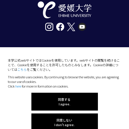
〒790-8577愛媛県松山市道後樋又10番13号
tel. 089-927-9000
本学公式webサイトではCookieを使用しています。webサイトの閲覧を続けるこ
とで、Cookieを使用することを許可したものとみなします。Cookieの詳細につ
10-13 Dogo-Himata, Matsuyama, Ehime 790-
いては
こちら
をご覧ください。
8577 Japan
This website uses cookies. By continuing to browse the website, you are agreeing
Phone: +81 89-927-9000
to our use of cookies.
Click
here
for more in formation on cookies.
(C) 2026 Ehime University.
同意する
I agree.
同意しない
I don't agree.
感想を聞かせてね!