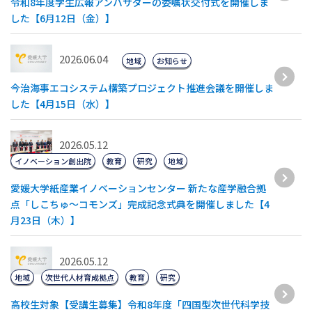
令和8年度学生広報アンバサダーの委嘱状交付式を開催しま
した【6月12日（金）】
2026.06.04
地域
お知らせ
今治海事エコシステム構築プロジェクト推進会議を開催しま
した【4月15日（水）】
2026.05.12
イノベーション創出院
教育
研究
地域
愛媛大学紙産業イノベーションセンター 新たな産学融合拠
点「しこちゅ～コモンズ」完成記念式典を開催しました【4
月23日（木）】
2026.05.12
地域
次世代人材育成拠点
教育
研究
高校生対象【受講生募集】令和8年度「四国型次世代科学技