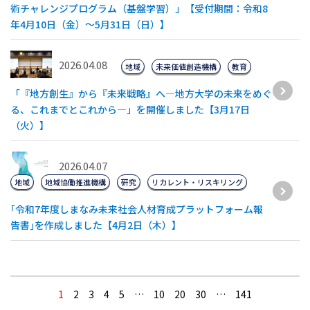
術チャレンジプログラム（基盤学習）」【受付期間：令和8
年4月10日（金）～5月31日（日）】
2026.04.08
地域
未来価値創造機構
教育
「『地方創生』から『未来戦略』へ―地方大学の未来をめぐ
る、これまでとこれから―」を開催しました【3月17日
（火）】
2026.04.07
地域
地域協働推進機構
研究
リカレント・リスキリング
｢令和7年度しまなみ未来社会人材育成プラットフォーム報
告書｣を作成しました【4月2日（木）】
1
2
3
4
5
…
10
20
30
…
141