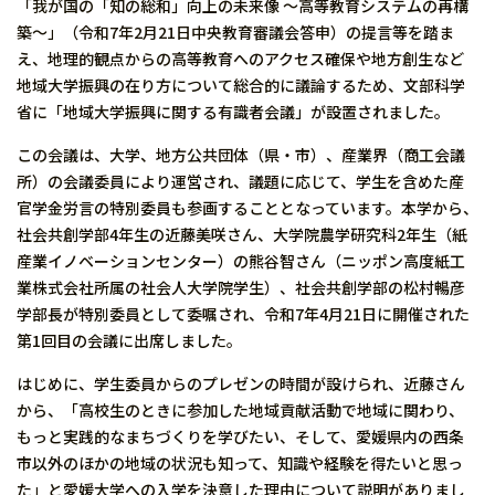
「我が国の「知の総和」向上の未来像 ～高等教育システムの再構
築～」（令和7年2月21日中央教育審議会答申）の提言等を踏ま
え、地理的観点からの高等教育へのアクセス確保や地方創生など
地域大学振興の在り方について総合的に議論するため、文部科学
省に「地域大学振興に関する有識者会議」が設置されました。
この会議は、大学、地方公共団体（県・市）、産業界（商工会議
所）の会議委員により運営され、議題に応じて、学生を含めた産
官学金労言の特別委員も参画することとなっています。本学から、
社会共創学部4年生の近藤美咲さん、大学院農学研究科2年生（紙
産業イノベーションセンター）の熊谷智さん（ニッポン高度紙工
業株式会社所属の社会人大学院学生）、社会共創学部の松村暢彦
学部長が特別委員として委嘱され、令和7年4月21日に開催された
第1回目の会議に出席しました。
はじめに、学生委員からのプレゼンの時間が設けられ、近藤さん
から、「高校生のときに参加した地域貢献活動で地域に関わり、
もっと実践的なまちづくりを学びたい、そして、愛媛県内の西条
市以外のほかの地域の状況も知って、知識や経験を得たいと思っ
た」と愛媛大学への入学を決意した理由について説明がありまし