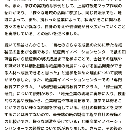
た。また、学びの実践的な事例として、上島町散走マップ作成の
紹介があり、「様々な地域の活動に参加し、同じ愛媛県でも、地
域によって、また、携わった産業によって、状況やそこに関わる
方々の思いが異なり、自身の考えや価値観が日々広がっていくこと
を実感している」との思いを述べました。
続いて熊谷さんからも、「自社のさらなる成長のために新たな紙
製品の創出が必要であり、紙産業イノベーションセンターで紙の知
識習得から紙産業の現状把握までを学ぶことで、会社での経験や
知識だけでは創出困難な紙産業の発展につながる製品開発ができ
る人材へ成長できると思った」と進学を決めた理由について説明
がありました。また、紙産業イノベーションセンターでの「専門
教育プログラム」「現場密着型実践教育プログラム」「修士論文
研究」について説明があり、「地元企業の現場に実際に入り、技術
的な内容や設備から、企業経営や市場開拓まで、座学では得るこ
とができない様々な内容を学習している。他社の機械などを見学
することはまずないので、最先端の紙の製造工程や自社の設備と
の比較ができ、様々な刺激を受けている」と紙産業イノベーショ
ンセンターでの経験について話がありました。さらに、その後の