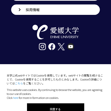
採用情報
〒790-8577愛媛県松山市道後樋又10番13号
tel. 089-927-9000
本学公式webサイトではCookieを使用しています。webサイトの閲覧を続けるこ
とで、Cookieを使用することを許可したものとみなします。Cookieの詳細につ
10-13 Dogo-Himata, Matsuyama, Ehime 790-
いては
こちら
をご覧ください。
8577 Japan
This website uses cookies. By continuing to browse the website, you are agreeing
Phone: +81 89-927-9000
to our use of cookies.
Click
here
for more in formation on cookies.
(C) 2026 Ehime University.
同意する