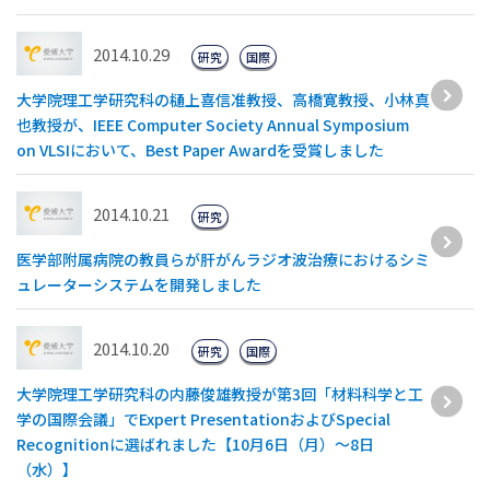
2014.10.29
研究
国際
大学院理工学研究科の樋上喜信准教授、高橋寛教授、小林真
也教授が、IEEE Computer Society Annual Symposium
on VLSIにおいて、Best Paper Awardを受賞しました
2014.10.21
研究
医学部附属病院の教員らが肝がんラジオ波治療におけるシミ
ュレーターシステムを開発しました
2014.10.20
研究
国際
大学院理工学研究科の内藤俊雄教授が第3回「材料科学と工
学の国際会議」でExpert PresentationおよびSpecial
Recognitionに選ばれました【10月6日（月）〜8日
（水）】