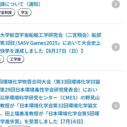
請について（通知）
学金制度
学生
大学航空宇宙船舶工学研究会（二宮翔会）船部
第3回E/SASV Games2025」において大会史上
快挙を達成しました【8月17日（日）】
生
工学部
回環境化学物質合同大会（第33回環境化学討論
第29回日本環境毒性学会研究発表会）におい
沿岸環境科学研究センター（CMES）の野見山
教授が「日本環境化学会第32回環境化学論文
、田上瑠美准教授が「日本環境化学会第5回環
学進歩賞」を受賞しました【7月16日】