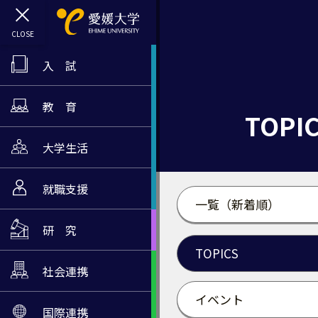
入 試
教 育
TOPI
大学生活
就職支援
一覧（新着順）
研 究
TOPICS
社会連携
イベント
国際連携