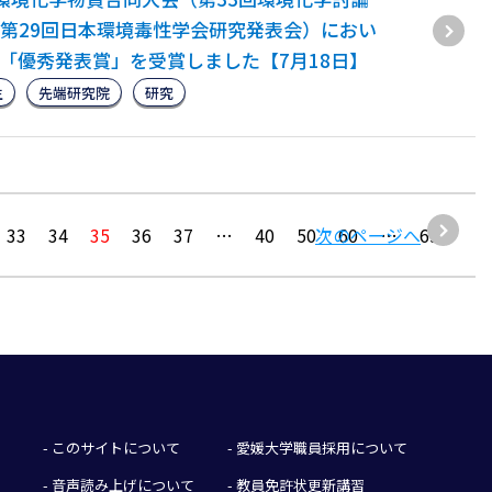
第29回日本環境毒性学会研究発表会）におい
「優秀発表賞」を受賞しました【7月18日】
生
先端研究院
研究
33
34
35
36
37
…
40
50
次のページへ
60
…
692
- このサイトについて
- 愛媛大学職員採用について
- 音声読み上げについて
- 教員免許状更新講習