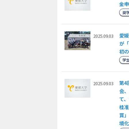
金申
奨
愛媛
2025.09.03
が「
初の
学
第4
2025.09.03
会、
て、
桂准
賞」
境化