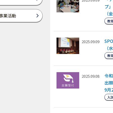
プ」
（金
事業活動
教
SP
2025.09.09
（水
教
令和
2025.09.08
出願
9月
入