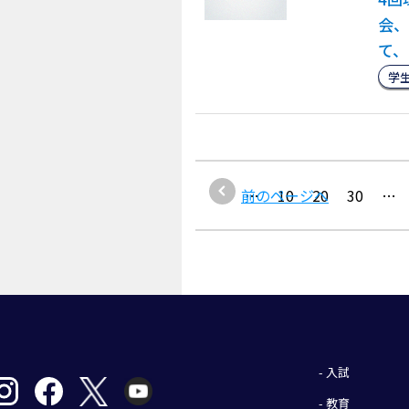
会、
て、
学
1
前のページへ
…
10
20
30
…
- 入試
- 教育