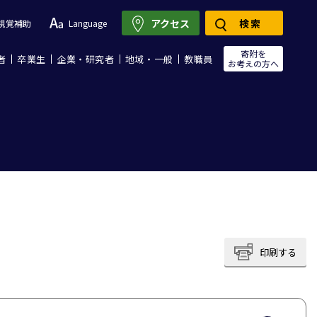
アクセス
検索
視覚補助
Language
寄附を
者
卒業生
企業・研究者
地域・一般
教職員
お考えの方へ
印刷する