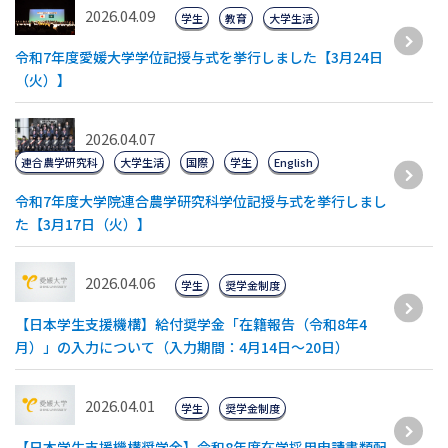
2026.04.09
学生
教育
大学生活
令和7年度愛媛大学学位記授与式を挙行しました【3月24日
（火）】
2026.04.07
連合農学研究科
大学生活
国際
学生
English
令和7年度大学院連合農学研究科学位記授与式を挙行しまし
た【3月17日（火）】
2026.04.06
学生
奨学金制度
【日本学生支援機構】給付奨学金「在籍報告（令和8年4
月）」の入力について（入力期間：4月14日～20日）
2026.04.01
学生
奨学金制度
【日本学生支援機構奨学金】令和8年度在学採用申請書類配