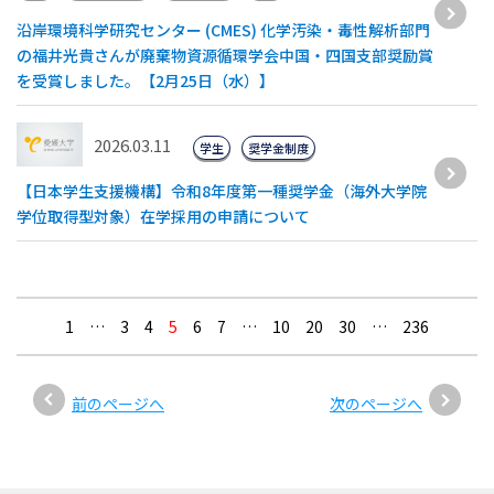
沿岸環境科学研究センター (CMES) 化学汚染・毒性解析部門
の福井光貴さんが廃棄物資源循環学会中国・四国支部奨励賞
を受賞しました。【2月25日（水）】
2026.03.11
学生
奨学金制度
【日本学生支援機構】令和8年度第一種奨学金（海外大学院
学位取得型対象）在学採用の申請について
1
…
3
4
5
6
7
…
10
20
30
…
236
前のページへ
次のページへ