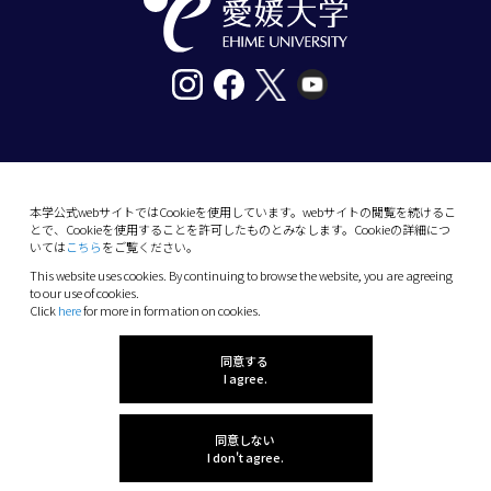
〒790-8577愛媛県松山市道後樋又10番13号
tel. 089-927-9000
本学公式webサイトではCookieを使用しています。webサイトの閲覧を続けるこ
とで、Cookieを使用することを許可したものとみなします。Cookieの詳細につ
10-13 Dogo-Himata, Matsuyama, Ehime 790-
いては
こちら
をご覧ください。
8577 Japan
This website uses cookies. By continuing to browse the website, you are agreeing
Phone: +81 89-927-9000
to our use of cookies.
Click
here
for more in formation on cookies.
(C) 2026 Ehime University.
同意する
I agree.
同意しない
I don't agree.
感想を聞かせてね!