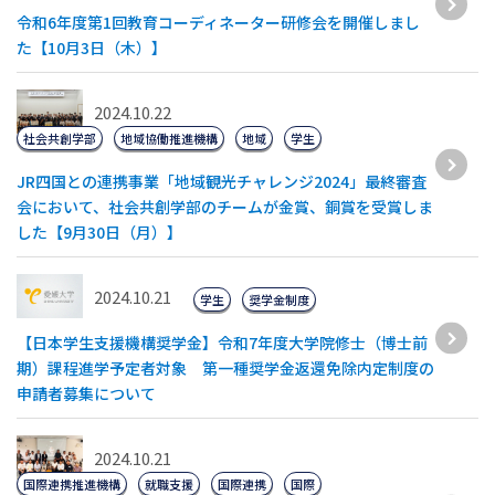
令和6年度第1回教育コーディネーター研修会を開催しまし
た【10月3日（木）】
2024.10.22
社会共創学部
地域協働推進機構
地域
学生
JR四国との連携事業「地域観光チャレンジ2024」最終審査
会において、社会共創学部のチームが金賞、銅賞を受賞しま
した【9月30日（月）】
2024.10.21
学生
奨学金制度
【日本学生支援機構奨学金】令和7年度大学院修士（博士前
期）課程進学予定者対象 第一種奨学金返還免除内定制度の
申請者募集について
2024.10.21
国際連携推進機構
就職支援
国際連携
国際