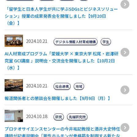
「留学生と日本人学生が共に学ぶSDGsとビジネスソリュー
ション」授業の成果発表会を開催しました【9月20日
（金）】
2024.10.21
デジタル情報人材育成機構
学生
AI人材育成プログラム「愛媛大学 × 東京大学 松尾・岩澤研
究室 GCI講座 」説明会・交流会を開催しました【10月2日
（水）】
2024.10.21
社会連携
地域
報道関係者との懇談会を開催しました【9月9日（月）】
2024.10.18
研究
先端研究院
プロテオサイエンスセンターの今井祐記教授と酒井大史特任
講師が記者説明会「男性ホルモンが骨格筋を制御する新たな