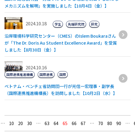
メカニズムを解明」を実施しました【10月4日（金）】
2024.10.18
学生
先端研究院
研究
沿岸環境科学研究センター（CMES）のIslem Boukaraさん
が「The Dr. Doris Au Student Excellence Award」を受賞
しました【8月30日（金）】
2024.10.16
国際連携推進機構
国際連携
国際
ベトナム・ベンチェ省訪問団一行が光信一宏理事・副学長
（国際連携推進機構長）を訪問しました【10月2日（水）】
…
10
20
30
…
63
64
65
66
67
…
70
80
90
…