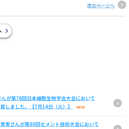
次のページへ
へ
さんが第78回日本細胞生物学会大会において
賞しました。【7月14日（火）】
NEW
育実さんが第80回セメント技術大会において