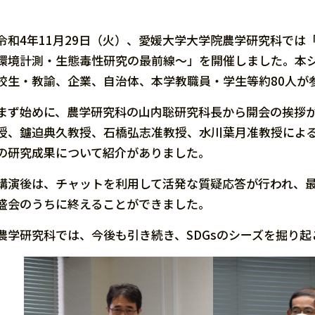
令和4年11月29日（火）、愛媛大学大学院農学研究科では
環境計測・生態毒性研究の最前線～」を開催しました。本
校生・教諭、企業、自治体、本学教職員・学生等約80人が
まず始めに、農学研究科の山内聡研究科長から開会の挨拶
授、鑪迫典久教授、石橋弘志准教授、水川葉月准教授によ
の研究成果について紹介がありました。
講演後は、チャットを利用して活発な質疑応答が行われ、
盛会のうちに終えることができました。
農学研究科では、今後も引き続き、SDGsのシーズを掘り