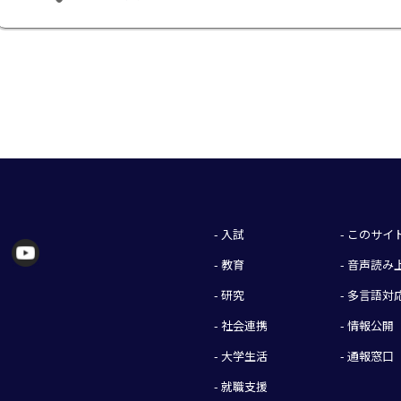
- 入試
- このサ
- 教育
- 音声読
- 研究
- 多言語対
- 社会連携
- 情報公開
- 大学生活
- 通報窓口
- 就職支援