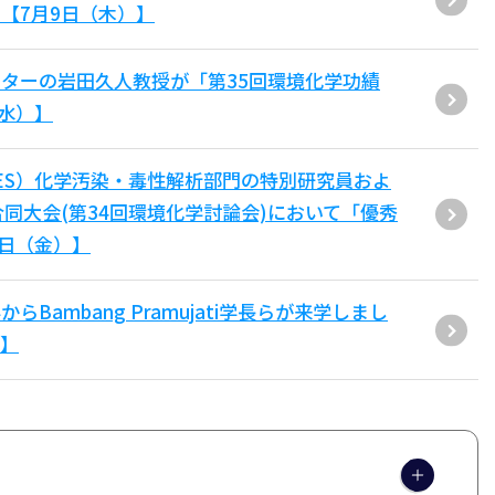
【7月9日（木）】
ターの岩田久人教授が「第35回環境化学功績
（水）】
ES）化学汚染・毒性解析部門の特別研究員およ
同大会(第34回環境化学討論会)において「優秀
6日（金）】
ambang Pramujati学長らが来学しまし
）】