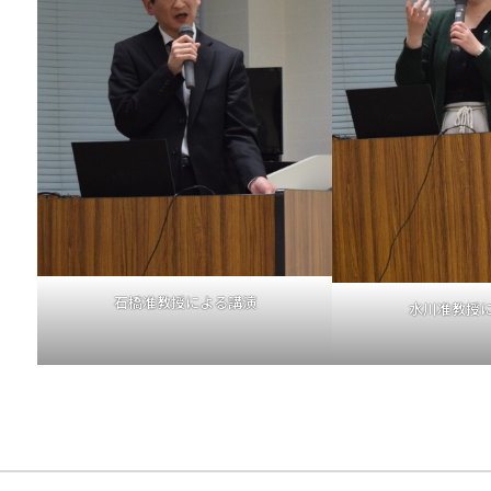
石橋准教授による講演
水川准教授