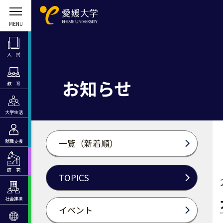
入 試
お知らせ
教 育
大学生活
一覧（新着順）
就職支援
研 究
TOPICS
社会連携
イベント