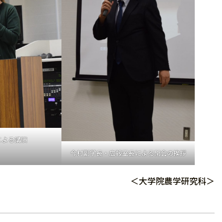
による講演
今村副学長・広報室長による閉会の挨拶
＜大学院農学研究科＞