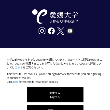
〒790-8577愛媛県松山市道後樋又10番13号
tel. 089-927-9000
本学公式webサイトではCookieを使用しています。webサイトの閲覧を続けるこ
とで、Cookieを使用することを許可したものとみなします。Cookieの詳細につ
10-13 Dogo-Himata, Matsuyama, Ehime 790-
いては
こちら
をご覧ください。
8577 Japan
This website uses cookies. By continuing to browse the website, you are agreeing
Phone: +81 89-927-9000
to our use of cookies.
Click
here
for more in formation on cookies.
(C) 2026 Ehime University.
同意する
I agree.