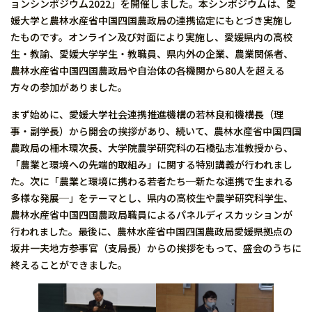
ョンシンポジウム2022」を開催しました。本シンポジウムは、愛
媛大学と農林水産省中国四国農政局の連携協定にもとづき実施し
たものです。オンライン及び対面により実施し、愛媛県内の高校
生・教諭、愛媛大学学生・教職員、県内外の企業、農業関係者、
農林水産省中国四国農政局や自治体の各機関から80人を超える
方々の参加がありました。
まず始めに、愛媛大学社会連携推進機構の若林良和機構長（理
事・副学長）から開会の挨拶があり、続いて、農林水産省中国四国
農政局の柵木環次長、大学院農学研究科の石橋弘志准教授から、
「農業と環境への先端的取組み」に関する特別講義が行われまし
た。次に「農業と環境に携わる若者たち─新たな連携で生まれる
多様な発展─」をテーマとし、県内の高校生や農学研究科学生、
農林水産省中国四国農政局職員によるパネルディスカッションが
行われました。最後に、農林水産省中国四国農政局愛媛県拠点の
坂井一夫地方参事官（支局長）からの挨拶をもって、盛会のうちに
終えることができました。