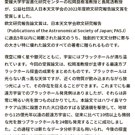
愛媛大学宇宙進化研究センターの松岡良樹准教授と長尾透教授
が、公益社団法人日本天文学会の2022年度欧文研究報告論文賞を
受賞しました。
欧文研究報告論文賞は、日本天文学会欧文研究報告
（Publications of the Astronomical Society of Japan; PASJ）
に過去5年以内に掲載された論文のうち、独創的で天文分野に寄与
の大きい特に優れた論文のすべての著者に贈られるものです。
夜空に輝く星や銀河とともに、宇宙にはブラックホールが満ち溢
れています。今回の受賞論文は、松岡准教授が主導する最遠方ブ
ラックホール探査の成果をまとめたものです。ブラックホールは
光らない真っ黒な天体ですが、近くの物質が飲み込まれながら放
つ光によって、その存在を捉えることができます。これまでにも最
遠方宇宙でのブラックホール発見例はありましたが、それらは非
常に明るい光を放つものばかりでした。本論文ではハワイ島マウ
ナケア山頂に設置された大口径のすばる望遠鏡を駆使して、地球
から125億光年以遠の超遠方宇宙に、従来に比べて10倍以上も微弱
な光を放つブラックホールを24個も発見することに成功しまし
た。この過程では新たなデータ分析手法も用いられ、今後の探査