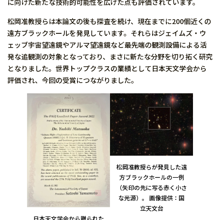
に向けた新たな技術的可能性を広げた点も評価されています。
松岡准教授らは本論文の後も探査を続け、現在までに200個近くの
遠方ブラックホールを発見しています。それらはジェイムズ・ウ
ェッブ宇宙望遠鏡やアルマ望遠鏡など最先端の観測設備による活
発な追観測の対象となっており、まさに新たな分野を切り拓く研究
となりました。世界トップクラスの業績として日本天文学会から
評価され、今回の受賞につながりました。
松岡准教授らが発見した遠
方ブラックホールの一例
（矢印の先に写る赤く小さ
な光源）。 画像提供：国
立天文台
日本天文学会から贈られた