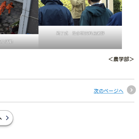
終了式 治多研究科長謝辞
防局活動
＜農学部＞
次のページへ
へ