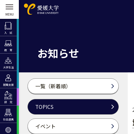
入 試
お知らせ
教 育
大学生活
一覧（新着順）
就職支援
研 究
TOPICS
社会連携
イベント