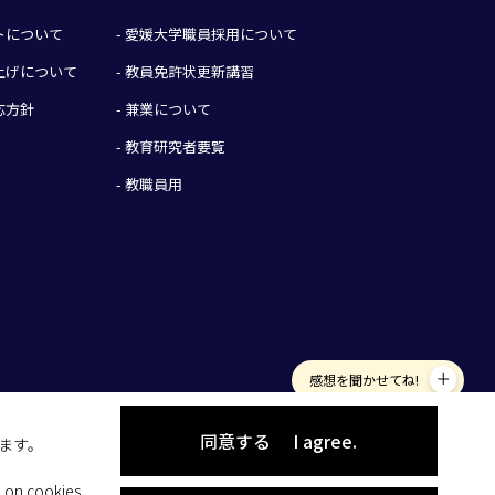
イトについて
- 愛媛大学職員採用について
み上げについて
- 教員免許状更新講習
応方針
- 兼業について
- 教育研究者要覧
- 教職員用
感想を聞かせてね!
同意する
I agree.
します。
 on cookies.