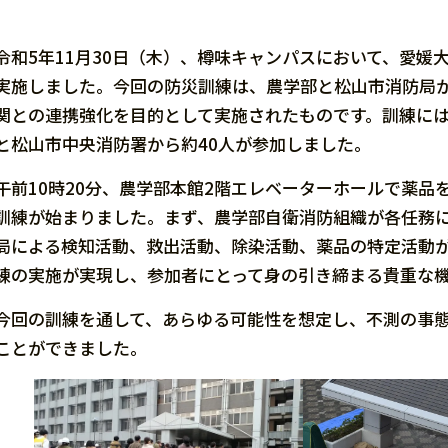
令和5年11月30日（木）、樽味キャンパスにおいて、愛
実施しました。今回の防災訓練は、農学部と松山市消防局
関との連携強化を目的として実施されたものです。訓練には
と松山市中央消防署から約40人が参加しました。
午前10時20分、農学部本館2階エレベーターホールで薬品
訓練が始まりました。まず、農学部自衛消防組織が各任務
局による検知活動、救出活動、除染活動、薬品の特定活動
練の実施が実現し、参加者にとって身の引き締まる貴重な
今回の訓練を通して、あらゆる可能性を想定し、不測の事
ことができました。