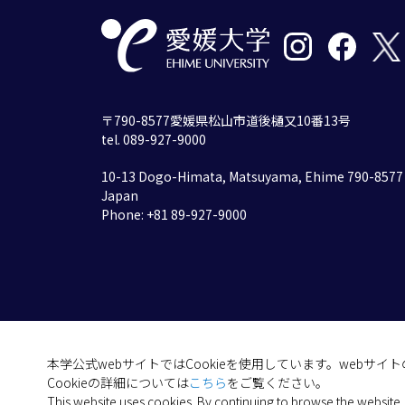
〒790-8577愛媛県松山市道後樋又10番13号
tel. 089-927-9000
10-13 Dogo-Himata, Matsuyama, Ehime 790-8577
Japan
Phone: +81 89-927-9000
本学公式webサイトではCookieを使用しています。webサ
Cookieの詳細については
こちら
をご覧ください。
This website uses cookies. By continuing to browse the website,