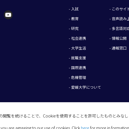
- 入試
- このサ
- 教育
- 音声読
- 研究
- 多言語対
- 社会連携
- 情報公開
- 大学生活
- 通報窓口
- 就職支援
- 国際連携
- 危機管理
- 愛媛大学について
イトの閲覧を続けることで、Cookieを使用することを許可したものとみな
(C) 2026 Ehime University.
 you are agreeing to our use of cookies.
Click
here
for more in formation