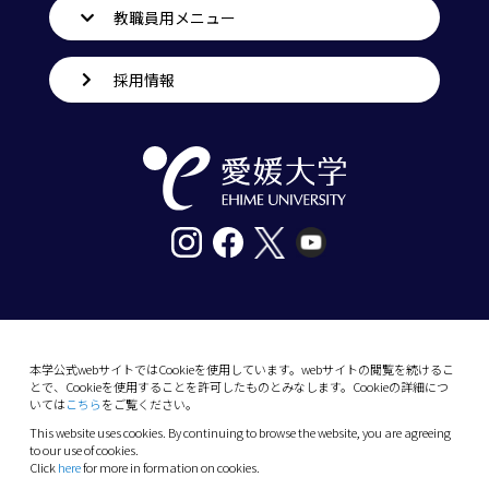
教職員用メニュー
採用情報
〒790-8577愛媛県松山市道後樋又10番13号
tel. 089-927-9000
本学公式webサイトではCookieを使用しています。webサイトの閲覧を続けるこ
とで、Cookieを使用することを許可したものとみなします。Cookieの詳細につ
10-13 Dogo-Himata, Matsuyama, Ehime 790-
いては
こちら
をご覧ください。
8577 Japan
This website uses cookies. By continuing to browse the website, you are agreeing
Phone: +81 89-927-9000
to our use of cookies.
Click
here
for more in formation on cookies.