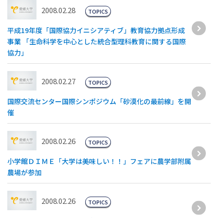
2008.02.28
TOPICS
平成19年度「国際協力イニシアティブ」教育協力拠点形成
事業 「生命科学を中心とした統合型理科教育に関する国際
協力」
2008.02.27
TOPICS
国際交流センター国際シンポジウム「砂漠化の最前線」を開
催
2008.02.26
TOPICS
小学館ＤＩＭＥ「大学は美味しい！！」フェアに農学部附属
農場が参加
2008.02.26
TOPICS