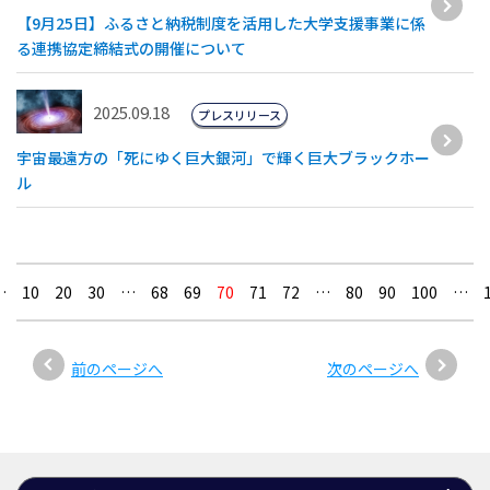
【9月25日】ふるさと納税制度を活用した大学支援事業に係
る連携協定締結式の開催について
2025.09.18
プレスリリース
宇宙最遠方の「死にゆく巨大銀河」で輝く巨大ブラックホー
ル
…
10
20
30
…
68
69
70
71
72
…
80
90
100
…
前のページへ
次のページへ