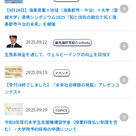
【9月26日】海事産業×地域（海事都市・今治）×大学（愛
媛大学）連携シンポジウム2025『知と技術の融合で拓く海
事都市今治の未来』を開催
2025.09.22
最先端研究紹介 infinity
生態系保全を通じて、ウェルビーイングの向上を目指す
2025.09.19
イベント
【受付は終了しました】「未来社会課題の発掘」プレゼンコ
ンテスト
2025.09.19
TOPICS
令和8年度日本学生支援機構奨学金（授業料後払い制度を含
む）・大学院予約採用の申請について