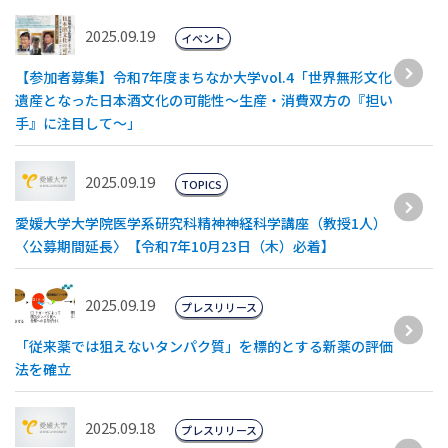
2025.09.19
イベント
【参加者募集】令和7年度まちなか大学vol.4「世界無形文化
遺産となった日本酒文化の可能性～生産・消費双方の『担い
手』に注目して～」
2025.09.19
TOPICS
愛媛大学大学院医学系研究科精神神経科学講座（教授1人）
〈公募期間延長〉【令和7年10月23日（木）必着】
2025.09.19
プレスリリース
「従来薬では狙えないタンパク質」を標的とする新薬の評価
法を確立
2025.09.18
プレスリリース