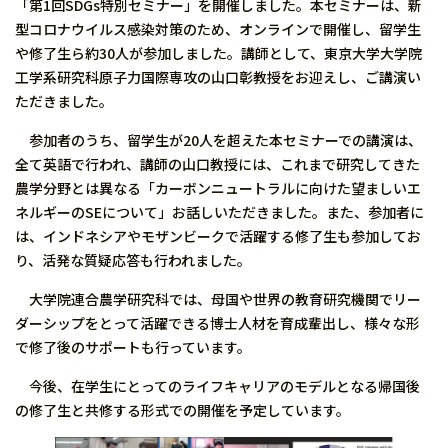
「第1回SDGs特別セミナー」を開催しました。本セミナーは、新
型コロナウイルス感染対策のため、オンラインで開催し、留学生
や修了生ら約30人が参加しました。講師として、東京大学大学院
工学系研究科原子力国際専攻の山口彰教授をお迎えし、ご講演い
ただきました。
参加者のうち、留学生が20人を超えた本セミナーでの講演は、
全て英語で行われ、講師の山口教授には、これまで研究してきた
農学分野とは異なる「カーボンニュートラルに向けた望ましいエ
ネルギーのSEについて」お話しいただきました。また、参加者に
は、インドネシアやモザンビークで活躍する修了生も参加してお
り、活発な質疑応答も行われました。
大学院連合農学研究科では、母国や世界の教育研究機関でリー
ダーシップをとって活躍できる博士人材を育成輩出し、様々な形
で修了後のサポートも行っています。
今後、在学生にとってのライフキャリアのモデルとなる帰国後
の修了生と共修する形式での開催を予定しています。