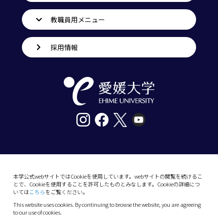
教職員用メニュー
採用情報
〒790-8577愛媛県松山市道後樋又10番13号
tel. 089-927-9000
本学公式webサイトではCookieを使用しています。webサイトの閲覧を続けるこ
とで、Cookieを使用することを許可したものとみなします。Cookieの詳細につ
10-13 Dogo-Himata, Matsuyama, Ehime 790-
いては
こちら
をご覧ください。
8577 Japan
This website uses cookies. By continuing to browse the website, you are agreeing
Phone: +81 89-927-9000
to our use of cookies.