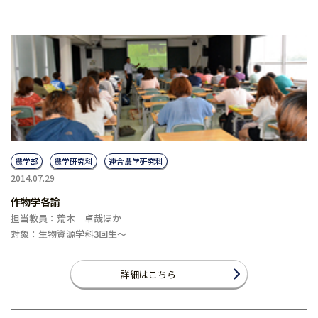
農学部
農学研究科
連合農学研究科
2014.07.29
作物学各論
担当教員：荒木 卓哉ほか
対象：生物資源学科3回生〜
詳細はこちら