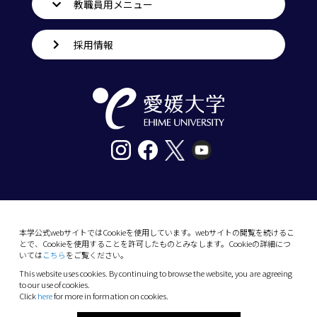
教職員用メニュー
採用情報
〒790-8577愛媛県松山市道後樋又10番13号
tel. 089-927-9000
本学公式webサイトではCookieを使用しています。webサイトの閲覧を続けるこ
とで、Cookieを使用することを許可したものとみなします。Cookieの詳細につ
10-13 Dogo-Himata, Matsuyama, Ehime 790-
いては
こちら
をご覧ください。
8577 Japan
This website uses cookies. By continuing to browse the website, you are agreeing
Phone: +81 89-927-9000
to our use of cookies.
Click
here
for more in formation on cookies.