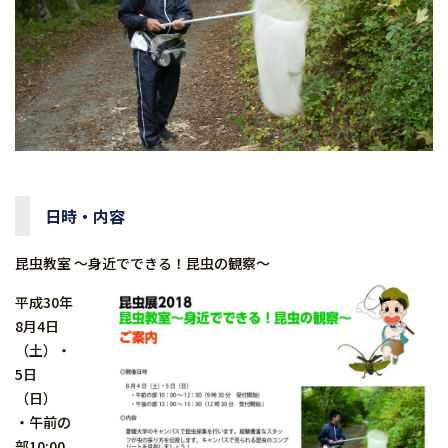
日時・内容
昆虫教室 〜身近でできる！昆虫の観察〜
平成30年
8月4日
（土）・
5日
（日）
・午前の
部10:00