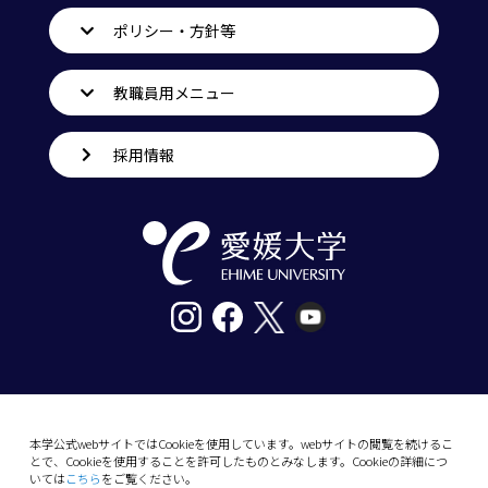
ポリシー・方針等
教職員用メニュー
採用情報
〒790-8577愛媛県松山市道後樋又10番13号
tel. 089-927-9000
本学公式webサイトではCookieを使用しています。webサイトの閲覧を続けるこ
とで、Cookieを使用することを許可したものとみなします。Cookieの詳細につ
10-13 Dogo-Himata, Matsuyama, Ehime 790-
いては
こちら
をご覧ください。