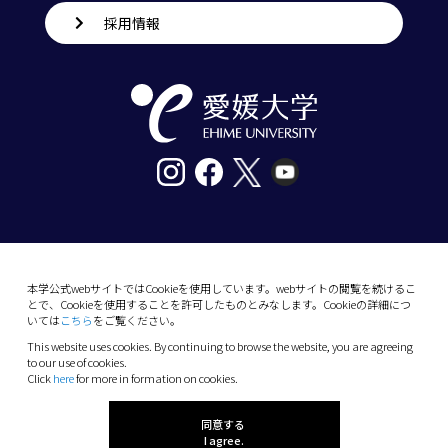
採用情報
〒790-8577愛媛県松山市道後樋又10番13号
tel. 089-927-9000
本学公式webサイトではCookieを使用しています。webサイトの閲覧を続けるこ
とで、Cookieを使用することを許可したものとみなします。Cookieの詳細につ
10-13 Dogo-Himata, Matsuyama, Ehime 790-
いては
こちら
をご覧ください。
8577 Japan
This website uses cookies. By continuing to browse the website, you are agreeing
Phone: +81 89-927-9000
to our use of cookies.
Click
here
for more in formation on cookies.
(C) 2026 Ehime University.
同意する
I agree.