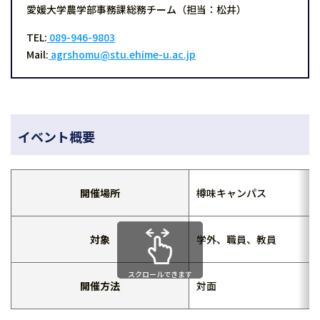
愛媛大学農学部事務課総務チーム（担当：松井）
TEL:
089-946-9803
Mail:
agrshomu@stu.ehime-u.ac.jp
イベント概要
開催場所
樽味キャンパス
対象
学外、職員、教員
スクロールできます
開催方法
対面