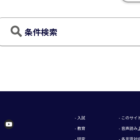
条件検索
- 入試
- このサ
- 教育
- 音声読
- 研究
- 多言語対