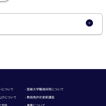
イトについて
- 愛媛大学職員採用について
み上げについて
- 教員免許状更新講習
応方針
- 兼業について