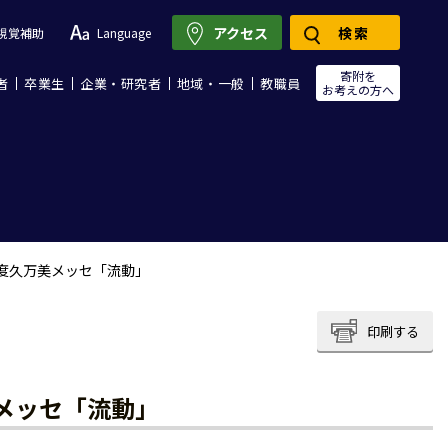
アクセス
検索
視覚補助
Language
寄附を
者
卒業生
企業・研究者
地域・一般
教職員
お考えの方へ
年度久万美メッセ「流動」
印刷する
美メッセ「流動」