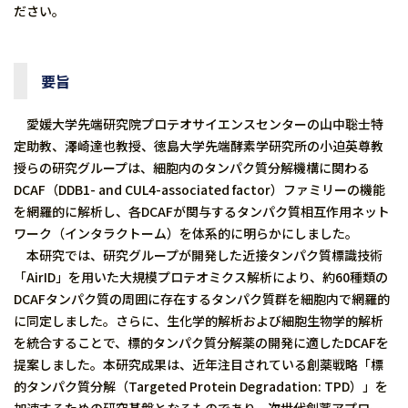
ださい。
要旨
愛媛大学先端研究院プロテオサイエンスセンターの山中聡士特
定助教、澤崎達也教授、徳島大学先端酵素学研究所の小迫英尊教
授らの研究グループは、細胞内のタンパク質分解機構に関わる
DCAF（DDB1- and CUL4-associated factor）ファミリーの機能
を網羅的に解析し、各DCAFが関与するタンパク質相互作用ネット
ワーク（インタラクトーム）を体系的に明らかにしました。
本研究では、研究グループが開発した近接タンパク質標識技術
「AirID」を用いた大規模プロテオミクス解析により、約60種類の
DCAFタンパク質の周囲に存在するタンパク質群を細胞内で網羅的
に同定しました。さらに、生化学的解析および細胞生物学的解析
を統合することで、標的タンパク質分解薬の開発に適したDCAFを
提案しました。本研究成果は、近年注目されている創薬戦略「標
的タンパク質分解（Targeted Protein Degradation: TPD）」を
加速するための研究基盤となるものであり、次世代創薬アプロー