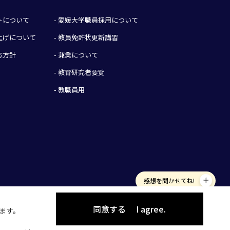
イトについて
- 愛媛大学職員採用について
み上げについて
- 教員免許状更新講習
応方針
- 兼業について
- 教育研究者要覧
- 教職員用
感想を聞かせてね!
同意する
I agree.
します。