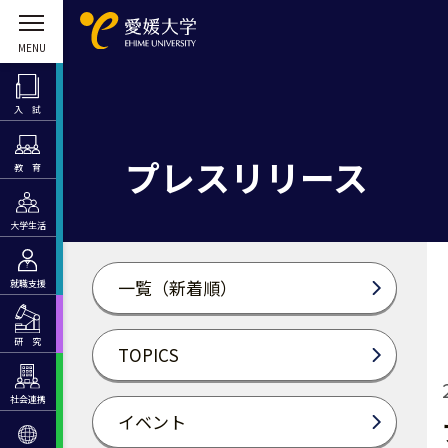
入 試
プレスリリース
教 育
大学生活
一覧（新着順）
就職支援
研 究
TOPICS
社会連携
イベント