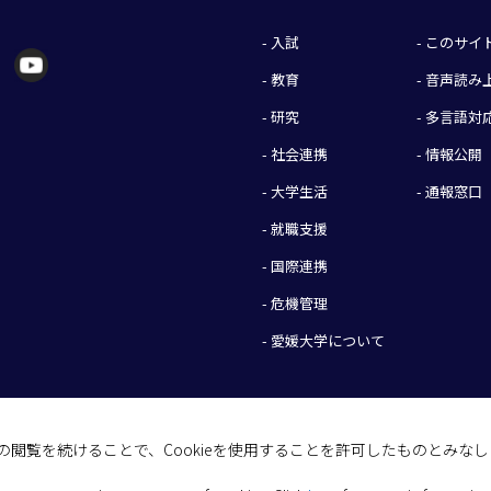
- 入試
- このサ
- 教育
- 音声読
- 研究
- 多言語対
- 社会連携
- 情報公開
- 大学生活
- 通報窓口
- 就職支援
- 国際連携
- 危機管理
- 愛媛大学について
イトの閲覧を続けることで、Cookieを使用することを許可したものとみな
(C) 2026 Ehime University.