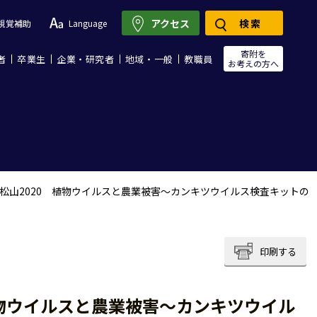
アクセス
検索
視覚補助
Language
寄附を
者
卒業生
企業・研究者
地域・一般
教職員
お考えの方へ
松山2020 植物ウイルスと農業被害〜カンキツウイルス検査キットの
印刷する
植物ウイルスと農業被害〜カンキツウイル