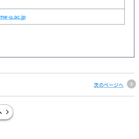
me-u.ac.jp
次のページへ
へ