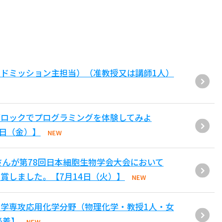
ドミッション主担当）（准教授又は講師1人）
ブロックでプログラミングを体験してみよ
1日（金）】
NEW
さんが第78回日本細胞生物学会大会において
賞しました。【7月14日（火）】
NEW
学専攻応用化学分野（物理化学・教授1人・女
必着】
NEW