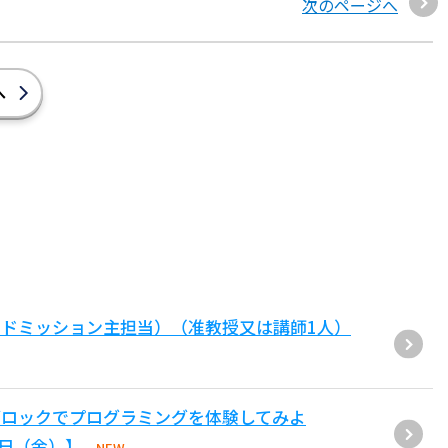
次のページへ
へ
ドミッション主担当）（准教授又は講師1人）
ブロックでプログラミングを体験してみよ
1日（金）】
NEW