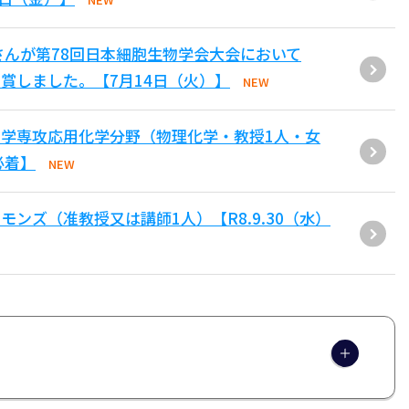
さんが第78回日本細胞生物学会大会において
賞しました。【7月14日（火）】
NEW
学専攻応用化学分野（物理化学・教授1人・女
必着】
NEW
ンズ（准教授又は講師1人）【R8.9.30（水）