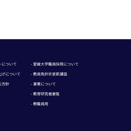
イトについて
- 愛媛大学職員採用について
み上げについて
- 教員免許状更新講習
応方針
- 兼業について
- 教育研究者要覧
- 教職員用