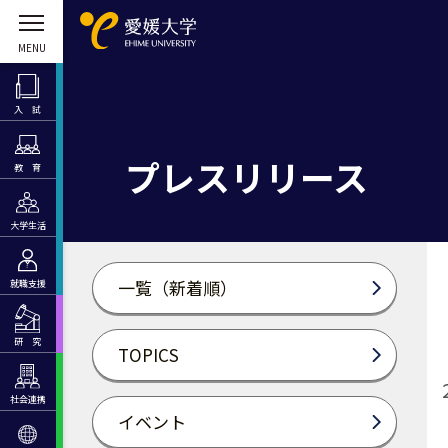
入 試
プレスリリース
教 育
大学生活
一覧（新着順）
就職支援
研 究
TOPICS
社会連携
イベント