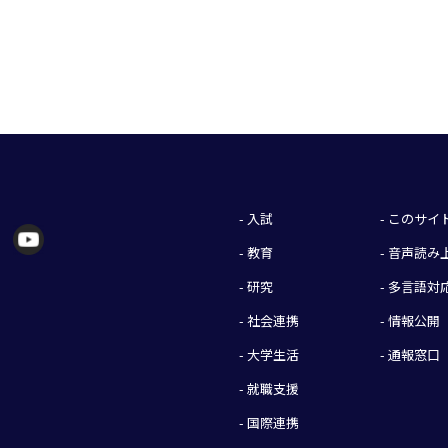
- 入試
- このサ
- 教育
- 音声読
- 研究
- 多言語対
- 社会連携
- 情報公開
- 大学生活
- 通報窓口
- 就職支援
- 国際連携