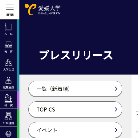
入 試
プレスリリース
教 育
大学生活
一覧（新着順）
就職支援
研 究
TOPICS
社会連携
イベント