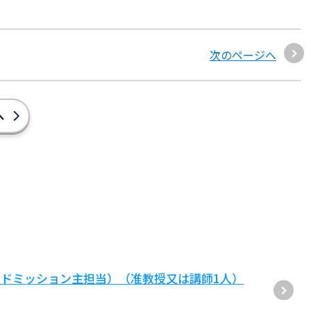
次のページへ
へ
ドミッション主担当）（准教授又は講師1人）