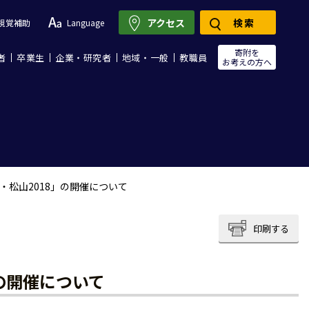
アクセス
検索
視覚補助
Language
寄附を
者
卒業生
企業・研究者
地域・一般
教職員
お考えの方へ
・松山2018」の開催について
印刷する
の開催について