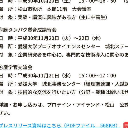
日 時：平成30年10月20日（土） 13：00～16：30 （受
場 所：松山市役所 本館11階 大会議室
対 象：実験・講演に興味がある方（主に中高生）
③膜タンパク質合成講習会
日 時：平成30年11月20日（火）～22日（木）
場 所：愛媛大学プロテオサイエンスセンター 城北ステ
対 象：企業研究者を中心に、専門的な技術導入に関心の
④産学官交流会
日 時：平成30年11月21日（水） 15：00～17：00
場 所：愛媛大学 城北事務センター（経理調達課・入試課
対 象：技術的な交流を行いたい方（分野・業種は問いま
詳細・お申し込みは、プロテイン・アイランド・松山 公
さい。
プレスリリース資料はこちら（PDFファイル 568KB）