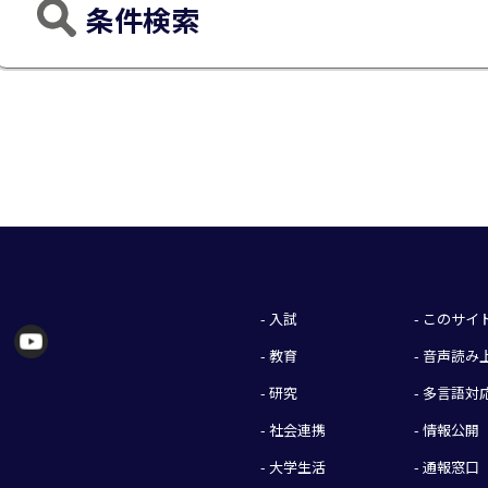
条件検索
- 入試
- このサ
- 教育
- 音声読
- 研究
- 多言語対
- 社会連携
- 情報公開
- 大学生活
- 通報窓口