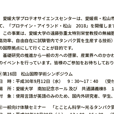
愛媛大学プロテオサイエンスセンターは、愛媛県・松山市
て、「プロテイン・アイランド・松山 2018」を開催しま
この事業は、愛媛大学の遠藤弥重太特別栄誉教授の無細胞
高効率、自由自在に試験管内でタンパク質を生産する技術
の国際拠点にして行くことが目的です。
基礎研究の推進から一般の方への啓蒙、産業界へのかかわ
のイベントを行っています。皆様のご参加をお待ちしており
①第16回 松山国際学術シンポジウム
日 時：平成30年9月12日（水） 9：30～17：40 （受付
場 所：愛媛大学 南加記念ホール 及び 共通講義棟B 
対 象：使用言語が英語のみのため、国内外研究者、学生
②一般向け体験セミナー 「とことん科学～光るタンパク