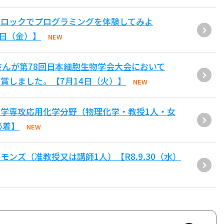
ブロックでプログラミングを体験してみよ
1日（金）】
NEW
さんが第78回日本細胞生物学会大会において
賞しました。【7月14日（火）】
NEW
学専攻応用化学分野（物理化学・教授1人・女
必着】
NEW
ンズ（准教授又は講師1人）【R8.9.30（水）