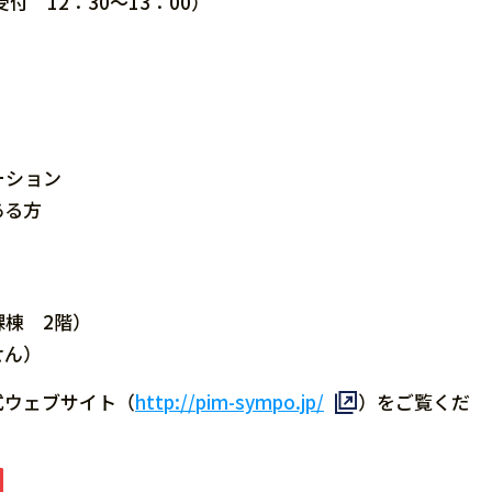
付 12：30～13：00）
ーション
ある方
棟 2階）
せん）
式ウェブサイト（
http://pim-sympo.jp/
）をご覧くだ