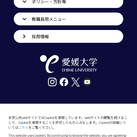
ポリシー・方針等
教職員用メニュー
採用情報
〒790-8577愛媛県松山市道後樋又10番13号
tel. 089-927-9000
本学公式webサイトではCookieを使用しています。webサイトの閲覧を続けるこ
とで、Cookieを使用することを許可したものとみなします。Cookieの詳細につ
10-13 Dogo-Himata, Matsuyama, Ehime 790-
いては
こちら
をご覧ください。
8577 Japan
This website uses cookies. By continuing to browse the website, you are agreeing