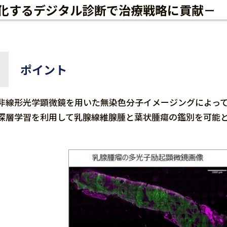
化するデジタル診断で治療戦略に貢献－
ポイント
非線形光学顕微鏡を用いた無染色分子イメージングによっ
深層学習を利用して乳腺線維腺腫と葉状腫瘍の鑑別を可能