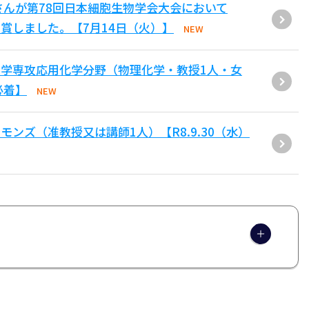
さんが第78回日本細胞生物学会大会において
賞しました。【7月14日（火）】
NEW
学専攻応用化学分野（物理化学・教授1人・女
必着】
NEW
ンズ（准教授又は講師1人）【R8.9.30（水）