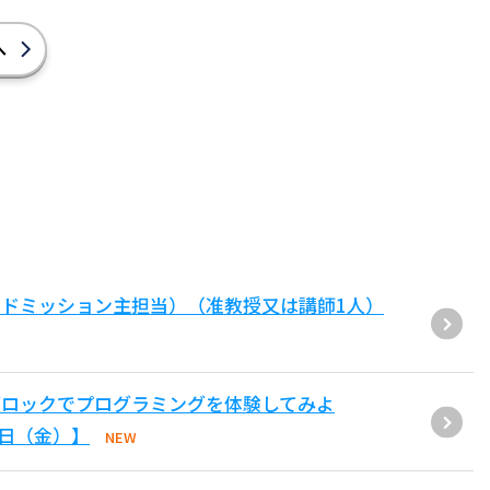
へ
ドミッション主担当）（准教授又は講師1人）
ブロックでプログラミングを体験してみよ
1日（金）】
NEW