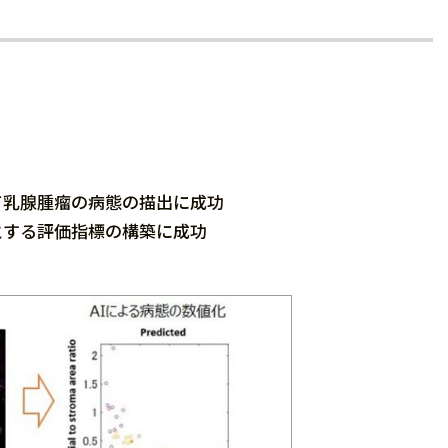
て乳腺腫瘤の病態の描出に成功
とする評価指標の構築に成功