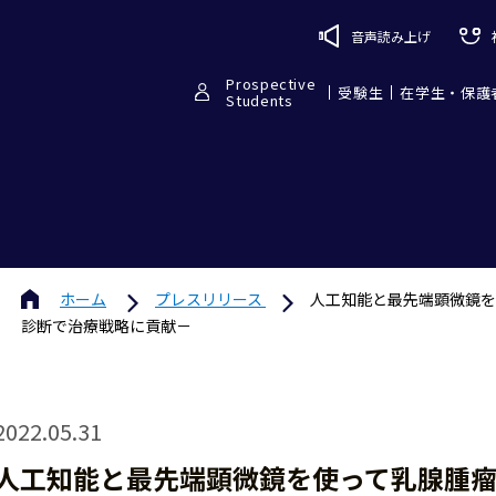
音声読み上げ
Prospective
受験生
在学生・保護
Students
ホーム
プレスリリース
人工知能と最先端顕微鏡を
診断で治療戦略に貢献－
2022.05.31
人工知能と最先端顕微鏡を使って乳腺腫