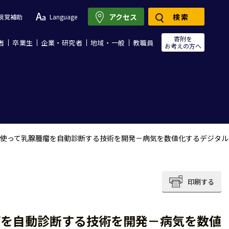
アクセス
検索
視覚補助
Language
寄附を
者
卒業生
企業・研究者
地域・一般
教職員
お考えの方へ
使って乳腺腫瘤を自動診断する技術を開発－病気を数値化するデジタル
印刷する
瘤を自動診断する技術を開発－病気を数値