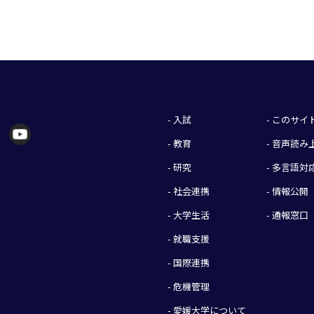
- 入試
- このサ
- 教育
- 音声読
- 研究
- 多言語対
- 社会連携
- 情報公開
- 大学生活
- 通報窓口
- 就職支援
- 国際連携
- 危機管理
- 愛媛大学について