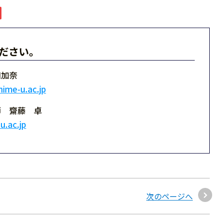
ださい。
口加奈
ime-u.ac.jp
師 齋藤 卓
u.ac.jp
次のページへ