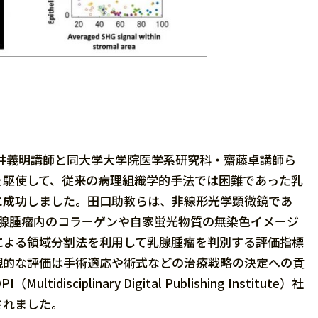
井義明講師と同大学大学院医学系研究科・齋藤卓講師ら
を駆使して、従来の病理組織学的手法では困難であった乳
に成功しました。田口助教らは、非線形光学顕微鏡であ
乳腺腫瘤内のコラーゲンや自家蛍光物質の無染色イメージ
による領域分割法を利用して乳腺腫瘤を判別する評価指標
観的な評価は手術適応や術式などの治療戦略の決定への貢
ciplinary Digital Publishing Institute）社
されました。