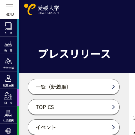
入 試
プレスリリース
教 育
大学生活
一覧（新着順）
就職支援
研 究
TOPICS
社会連携
イベント