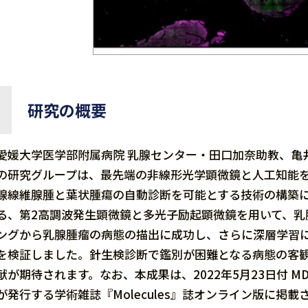
研究の概要
愛媛大学医学部附属病院 乳腺センター・田口加奈助教、亀
の研究グループは、最先端の非線形光学顕微鏡と人工知能
腺線維腺腫と葉状腫瘍の自動診断を可能とする技術の構築
る、第2高調波発生顕微鏡と多光子励起顕微鏡を用いて、
ングから乳腺腫瘤の病態の描出に成功し、さらに深層学習
を検証しました。針生検診断で鑑別が困難となる病態の客
献が期待されます。なお、本成果は、2022年5月23日付 MDPI（Multidis
が発行する学術雑誌『Molecules』誌オンライン版に掲載