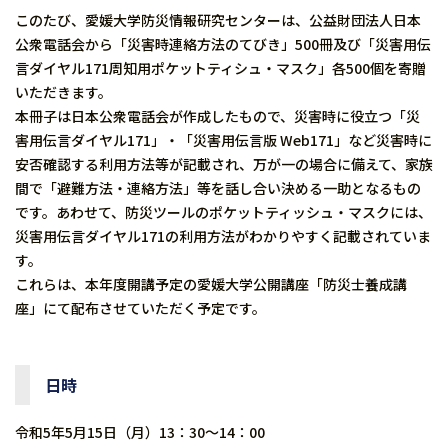
このたび、愛媛大学防災情報研究センターは、公益財団法人日本
公衆電話会から「災害時連絡方法のてびき」500冊及び「災害用伝
言ダイヤル171周知用ポケットティシュ・マスク」各500個を寄贈
いただきます。
本冊子は日本公衆電話会が作成したもので、災害時に役立つ「災
害用伝言ダイヤル171」・「災害用伝言版 Web171」など災害時に
安否確認する利用方法等が記載され、万が一の場合に備えて、家族
間で「避難方法・連絡方法」等を話し合い決める一助となるもの
です。あわせて、防災ツールのポケットティッシュ・マスクには、
災害用伝言ダイヤル171の利用方法がわかりやすく記載されていま
す。
これらは、本年度開講予定の愛媛大学公開講座「防災士養成講
座」にて配布させていただく予定です。
日時
令和5年5月15日（月）13：30～14：00