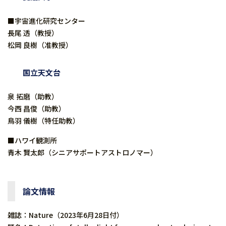
■宇宙進化研究センター
長尾 透（教授）
松岡 良樹（准教授）
国立天文台
泉 拓磨（助教）
今西 昌俊（助教）
鳥羽 儀樹（特任助教）
■ハワイ観測所
青木 賢太郎（シニアサポートアストロノマー）
論文情報
雑誌：Nature（2023年6月28日付）