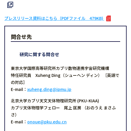
プレスリリース資料はこちら（PDFファイル 479KB)
問合せ先
研究に関する問合せ
東京大学国際高等研究所カブリ数物連携宇宙研究機構
特任研究員 Xuheng Ding（シューヘン ディン） ［英語で
の対応］
E-mail：
xuheng.ding@ipmu.jp
北京大学カブリ天文天体物理研究所 (PKU-KIAA)
カブリ天体物理学フェロー 尾上 匡房 （おのうえ まさふ
さ）
E-mail：
onoue@pku.edu.cn