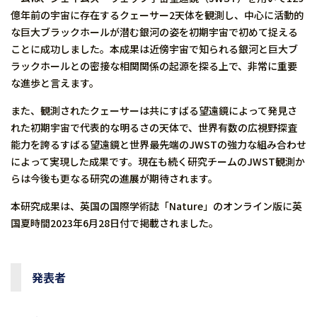
億年前の宇宙に存在するクェーサー2天体を観測し、中心に活動的
な巨大ブラックホールが潜む銀河の姿を初期宇宙で初めて捉える
ことに成功しました。本成果は近傍宇宙で知られる銀河と巨大ブ
ラックホールとの密接な相関関係の起源を探る上で、非常に重要
な進歩と言えます。
また、観測されたクェーサーは共にすばる望遠鏡によって発見さ
れた初期宇宙で代表的な明るさの天体で、世界有数の広視野探査
能力を誇るすばる望遠鏡と世界最先端のJWSTの強力な組み合わせ
によって実現した成果です。現在も続く研究チームのJWST観測か
らは今後も更なる研究の進展が期待されます。
本研究成果は、英国の国際学術誌「Nature」のオンライン版に英
国夏時間2023年6月28日付で掲載されました。
発表者