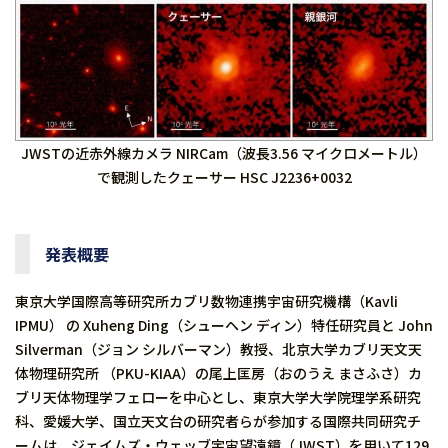
JWSTの近赤外線カメラ NIRCam（波長3.56 マイクロメートル）
で観測したクェーサー HSC J2236+0032
発表概要
東京大学国際高等研究所カブリ数物連携宇宙研究機構（Kavli
IPMU） の Xuheng Ding（シューヘン ディン）特任研究員と John
Silverman（ジョン シルバーマン）教授、北京大学カブリ天文天
体物理研究所 （PKU-KIAA）の尾上匡房（おのうえ まさふさ）カ
ブリ天体物理学フェローを中心とし、東京大学大学院理学系研究
科、愛媛大学、国立天文台の研究者らが参加する国際共同研究チ
ームは、ジェイムズ・ウェッブ宇宙望遠鏡（JWST）を用いて129