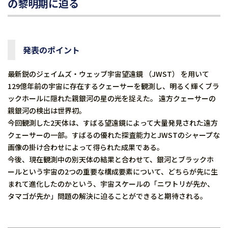
の黎明期に迫る
発表のポイント
最新鋭のジェイムズ・ウェッブ宇宙望遠鏡 （JWST） を用いて
129億年前の宇宙に存在するクェーサーを観測し、明るく輝くブラ
ックホールに隠れた親銀河の星の光を捉えた。 遠方クェーサーの
親銀河の検出は世界初。
今回観測した2天体は、すばる望遠鏡によって大量発見された遠方
クェーサーの一部。すばるの優れた探査能力とJWSTのシャープな
画像の掛け合わせによって得られた成果である。
今後、現在観測中の別天体の結果と合わせて、銀河とブラックホ
ールという宇宙の2つの重要な構成要素について、どちらが先に生
まれて進化したのかという、宇宙スケールの「ニワトリが先か、
タマゴが先か」問題の解決に迫ることができると期待される。