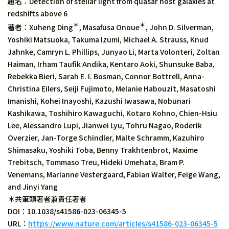
題名：Detection of stellar light from quasar host galaxies at
redshifts above 6
＊
＊
著者：Xuheng Ding
,
Masafusa Onoue
, John D. Silverman,
Yoshiki Matsuoka, Takuma Izumi, Michael A. Strauss, Knud
Jahnke, Camryn L. Phillips, Junyao Li, Marta Volonteri, Zoltan
Haiman, Irham Taufik Andika, Kentaro Aoki, Shunsuke Baba,
Rebekka Bieri, Sarah E. I. Bosman, Connor Bottrell, Anna-
Christina Eilers, Seiji Fujimoto, Melanie Habouzit, Masatoshi
Imanishi, Kohei Inayoshi, Kazushi Iwasawa, Nobunari
Kashikawa, Toshihiro Kawaguchi, Kotaro Kohno, Chien-Hsiu
Lee, Alessandro Lupi, Jianwei Lyu, Tohru Nagao, Roderik
Overzier, Jan-Torge Schindler, Malte Schramm, Kazuhiro
Shimasaku, Yoshiki Toba, Benny Trakhtenbrot, Maxime
Trebitsch, Tommaso Treu, Hideki Umehata, Bram P.
Venemans, Marianne Vestergaard, Fabian Walter, Feige Wang,
and Jinyi Yang
＊共筆頭著者兼責任著者
DOI：10.1038/s41586-023-06345-5
URL：
https://www.nature.com/articles/s41586-023-06345-5