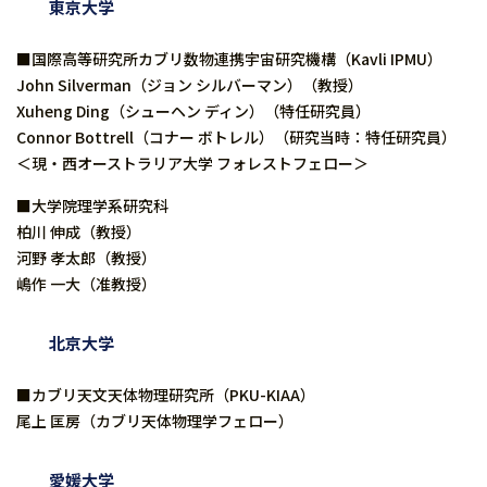
東京大学
■国際高等研究所カブリ数物連携宇宙研究機構（Kavli IPMU）
John Silverman（ジョン シルバーマン）（教授）
Xuheng Ding（シューヘン ディン）（特任研究員）
Connor Bottrell（コナー ボトレル）（研究当時：特任研究員）
＜現・西オーストラリア大学 フォレストフェロー＞
■大学院理学系研究科
柏川 伸成（教授）
河野 孝太郎（教授）
嶋作 一大（准教授）
北京大学
■カブリ天文天体物理研究所（PKU-KIAA）
尾上 匡房（カブリ天体物理学フェロー）
愛媛大学