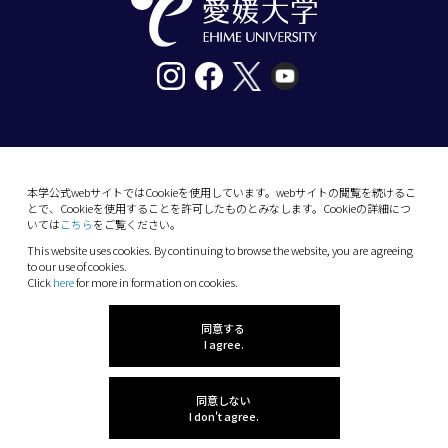
〒790-8577愛媛県松山市道後樋又10番13号
tel. 089-927-9000
本学公式webサイトではCookieを使用しています。webサイトの閲覧を続けるこ
とで、Cookieを使用することを許可したものとみなします。Cookieの詳細につ
10-13 Dogo-Himata, Matsuyama, Ehime 790-
いては
こちら
をご覧ください。
8577 Japan
This website uses cookies. By continuing to browse the website, you are agreeing
Phone: +81 89-927-9000
to our use of cookies.
Click
here
for more in formation on cookies.
(C) 2026 Ehime University.
同意する
I agree.
同意しない
I don't agree.
感想を聞かせてね!