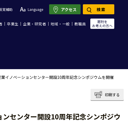
アクセス
検索
視覚補助
Language
寄附を
者
卒業生
企業・研究者
地域・一般
教職員
お考えの方へ
紙産業イノベーションセンター開設10周年記念シンポジウムを開催
印刷する
ョンセンター開設10周年記念シンポジウ