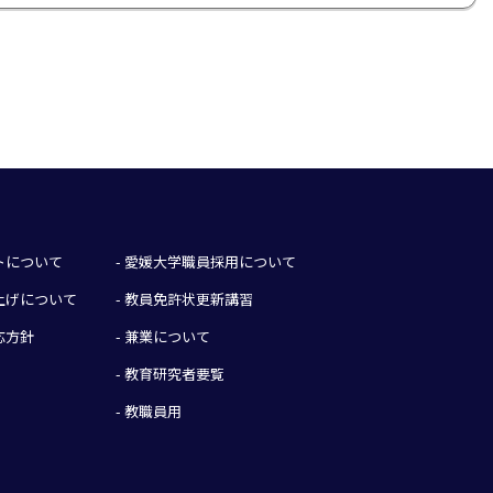
イトについて
- 愛媛大学職員採用について
み上げについて
- 教員免許状更新講習
応方針
- 兼業について
- 教育研究者要覧
- 教職員用