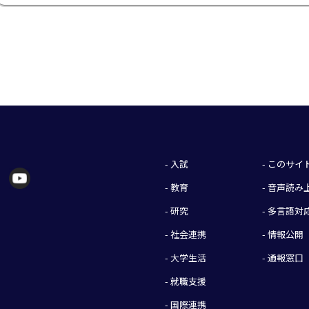
- 入試
- このサ
- 教育
- 音声読
- 研究
- 多言語対
- 社会連携
- 情報公開
- 大学生活
- 通報窓口
- 就職支援
- 国際連携