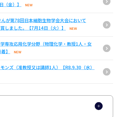
1日（金）】
NEW
さんが第78回日本細胞生物学会大会において
賞しました。【7月14日（火）】
NEW
学専攻応用化学分野（物理化学・教授1人・女
必着】
NEW
ンズ（准教授又は講師1人）【R8.9.30（水）