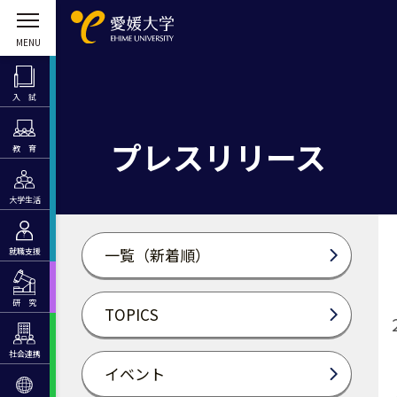
入 試
プレスリリース
教 育
大学生活
一覧（新着順）
就職支援
研 究
TOPICS
社会連携
イベント